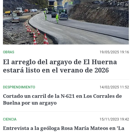
La rosa de los vientos
Caso
Extremadura
Virales
Gente viajera
Retornados
Galicia
Televisión
Como el perro y el gat
Equipo de investigaci
La Rioja
Elecciones
Operación Viuda Negr
Navarra
País Vasco
OBRAS
19/05/2025 19:16
El arreglo del argayo de El Huerna
estará listo en el verano de 2026
DESPRENDIMIENTO
14/02/2025 11:52
Cortado un carril de la N-621 en Los Corrales de
Buelna por un argayo
CIENCIA
15/11/2023 19:42
Entrevista a la geóloga Rosa María Mateos en 'La