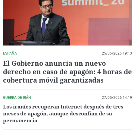
La rosa de los vientos
Caso
Extremadura
Virales
Gente viajera
Retornados
Galicia
Televisión
Como el perro y el gat
Equipo de investigaci
La Rioja
Elecciones
Operación Viuda Negr
Navarra
País Vasco
ESPAÑA
25/06/2026 19:13
El Gobierno anuncia un nuevo
derecho en caso de apagón: 4 horas de
cobertura móvil garantizadas
GUERRA DE IRÁN
27/05/2026 14:19
Los iraníes recuperan Internet después de tres
meses de apagón, aunque desconfían de su
permanencia