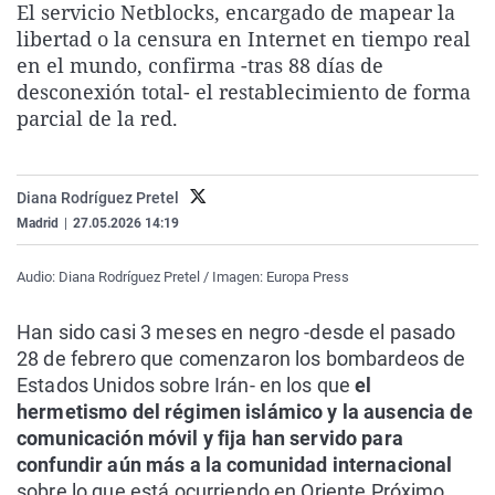
El servicio Netblocks, encargado de mapear la
La rosa de los vientos
Caso
Extremadura
Virales
libertad o la censura en Internet en tiempo real
Gente viajera
Retornados
Galicia
Televisión
en el mundo, confirma -tras 88 días de
desconexión total- el restablecimiento de forma
Como el perro y el gat
Equipo de investigaci
La Rioja
Elecciones
parcial de la red.
Operación Viuda Negr
Navarra
País Vasco
Diana Rodríguez Pretel
Madrid
|
27.05.2026 14:19
Audio: Diana Rodríguez Pretel / Imagen: Europa Press
Han sido casi 3 meses en negro -desde el pasado
28 de febrero que comenzaron los bombardeos de
Estados Unidos sobre Irán- en los que
el
hermetismo del régimen islámico y la ausencia de
comunicación móvil y fija han servido para
confundir aún más a la comunidad internacional
sobre lo que está ocurriendo en Oriente Próximo.