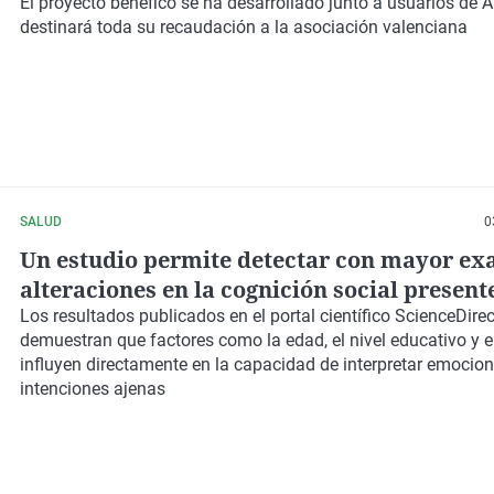
gastronómica de personas con alzhéimer
El proyecto benéfico se ha desarrollado junto a usuarios de 
destinará toda su recaudación a la asociación valenciana
SALUD
0
Un estudio permite detectar con mayor ex
alteraciones en la cognición social presente
alzhéimer, el párkinson o la esclerosis múl
Los resultados publicados en el portal científico ScienceDirec
demuestran que factores como la edad, el nivel educativo y e
influyen directamente en la capacidad de interpretar emocion
intenciones ajenas