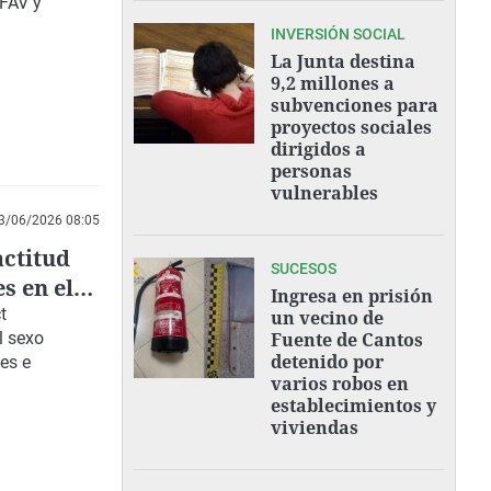
AFAV y
INVERSIÓN SOCIAL
La Junta destina
9,2 millones a
subvenciones para
proyectos sociales
dirigidos a
personas
vulnerables
3/06/2026 08:05
actitud
SUCESOS
s en el
Ingresa en prisión
tiple
t
un vecino de
l sexo
Fuente de Cantos
detenido por
es e
varios robos en
establecimientos y
viviendas