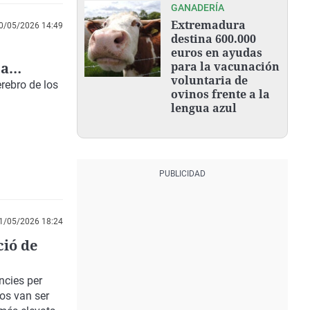
GANADERÍA
Extremadura
0/05/2026 14:49
destina 600.000
euros en ayudas
ca
para la vacunación
voluntaria de
el
erebro
de los
ovinos frente a la
lengua azul
1/05/2026 18:24
ció de
ncies
per
os van ser