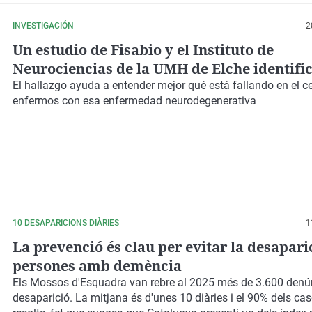
INVESTIGACIÓN
2
Un estudio de Fisabio y el Instituto de
Neurociencias de la UMH de Elche identifi
alteraciones en una proteína implicada en 
El hallazgo ayuda a entender mejor qué está fallando en el
c
enfermos con esa
enfermedad neurodegenerativa
desarrollo de Alzheimer
10 DESAPARICIONS DIÀRIES
1
La prevenció és clau per evitar la desapari
persones amb demència
Els
Mossos d'Esquadra
van rebre al 2025
més de 3.600 denú
desaparició. La mitjana és d'unes
10 diàries
i el
90%
dels cas