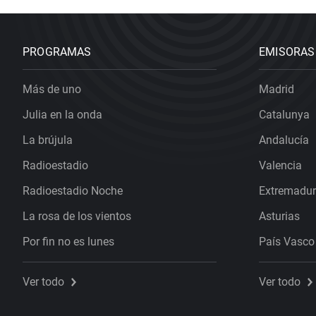
PROGRAMAS
EMISORAS
Más de uno
Madrid
Julia en la onda
Catalunya
La brújula
Andalucía
Radioestadio
Valencia
Radioestadio Noche
Extremadu
La rosa de los vientos
Asturias
Por fin no es lunes
País Vasco
Ver todo
Ver todo