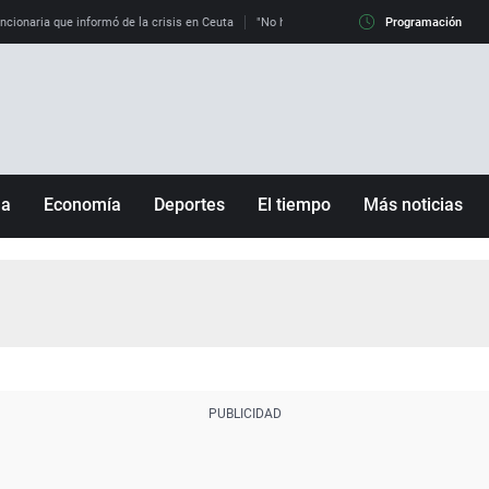
uncionaria que informó de la crisis en Ceuta
"No hay mafias, que no nos engañen": exper
Programación
ña
Economía
Deportes
El tiempo
Más noticias
Fútbol
Sociedad
Baloncesto
Mundo
Tenis
Salud
Motor
Cultura
Ciencia y Tecnología
adrid
Gastronomía
nciana
Medio ambiente