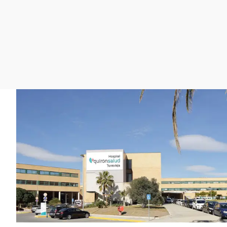
La rosa de los vientos
Caso
Extremadura
Gente viajera
Retornados
Galicia
Como el perro y el
Equipo de investigación
La Rioja
gato
Operación Viuda
Navarra
Negra
País Vasco