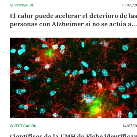
QUIRÓNSALUD
05/08/2
El calor puede acelerar el deterioro de la
personas con Alzheimer si no se actúa a
tiempo
INVESTIGACIÓN
14/07/2
Científicos de la UMH de Elche identifica