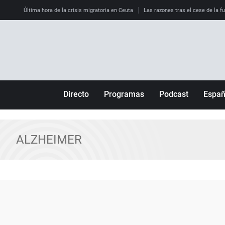
Última hora de la crisis migratoria en Ceuta
Las razones tras el cese de la f
Directo
Programas
Podcast
Espa
Más de uno
Los Perseguidos
Andalucía
Por fin
Malas decisiones
Aragón
ALZHEIMER
Julia en la onda
Expedientes del más allá
Baleares
La brújula
El viaje del Guernica
Cantabria
Radioestadio
Invisibles
Cataluña
Radioestadio noche
Prohibido morirse
Comunidad de M
El colegio invisible
Esto no ha pasado
Comunitat Vale