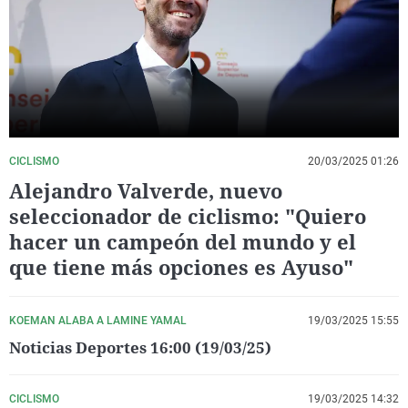
La rosa de los vientos
Caso
Extremadura
Virales
Gente viajera
Retornados
Galicia
Televisión
Como el perro y el gat
Equipo de investigaci
La Rioja
Elecciones
Operación Viuda Negr
Navarra
País Vasco
CICLISMO
20/03/2025 01:26
Alejandro Valverde, nuevo
seleccionador de ciclismo: "Quiero
hacer un campeón del mundo y el
que tiene más opciones es Ayuso"
KOEMAN ALABA A LAMINE YAMAL
19/03/2025 15:55
Noticias Deportes 16:00 (19/03/25)
CICLISMO
19/03/2025 14:32