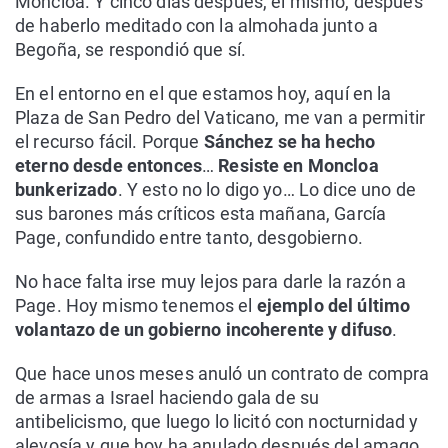
Moncloa. Y cinco días después, él mismo, después
de haberlo meditado con la almohada junto a
Begoña, se respondió que sí.
En el entorno en el que estamos hoy, aquí en la
Plaza de San Pedro del Vaticano, me van a permitir
el recurso fácil. Porque
Sánchez se ha hecho
eterno desde entonces
…
Resiste en Moncloa
bunkerizado
. Y esto no lo digo yo… Lo dice uno de
sus barones más críticos esta mañana, García
Page, confundido entre tanto, desgobierno.
No hace falta irse muy lejos para darle la razón a
Page. Hoy mismo tenemos el
ejemplo del último
volantazo de un gobierno incoherente y difuso
.
Que hace unos meses anuló un contrato de compra
de armas a Israel haciendo gala de su
antibelicismo, que luego lo licitó con nocturnidad y
alevosía y que hoy ha anulado después del amago