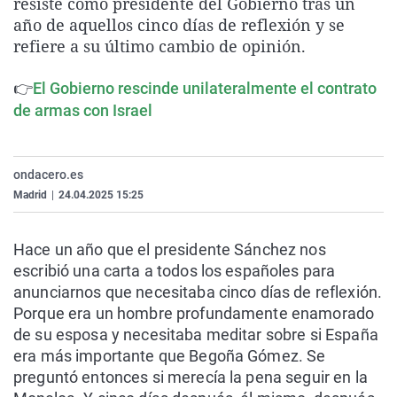
resiste como presidente del Gobierno tras un
La rosa de los vientos
Caso
Extremadura
Virales
año de aquellos cinco días de reflexión y se
refiere a su último cambio de opinión.
Gente viajera
Retornados
Galicia
Televisión
Como el perro y el gat
Equipo de investigaci
La Rioja
Elecciones
👉
El Gobierno rescinde unilateralmente el contrato
Operación Viuda Negr
Navarra
de armas con Israel
País Vasco
ondacero.es
Madrid
|
24.04.2025 15:25
Hace un año que el presidente Sánchez nos
escribió una carta a todos los españoles para
anunciarnos que necesitaba cinco días de reflexión.
Porque era un hombre profundamente enamorado
de su esposa y necesitaba meditar sobre si España
era más importante que Begoña Gómez. Se
preguntó entonces si merecía la pena seguir en la