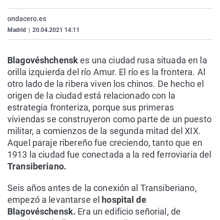
La rosa de los vientos
Caso
Extremadura
Virales
ondacero.es
Gente viajera
Retornados
Galicia
Televisión
Madrid
|
20.04.2021 14:11
Como el perro y el gat
Equipo de investigaci
La Rioja
Elecciones
Blagovéshchensk
es una ciudad rusa situada en la
Operación Viuda Negr
Navarra
orilla izquierda del río Amur. El río es la frontera. Al
País Vasco
otro lado de la ribera viven los chinos. De hecho el
origen de la ciudad está relacionado con la
estrategia fronteriza, porque sus primeras
viviendas se construyeron como parte de un puesto
militar, a comienzos de la segunda mitad del XIX.
Aquel paraje ribereño fue creciendo, tanto que en
1913 la ciudad fue conectada a la red ferroviaria del
Transiberiano.
Seis años antes de la conexión al Transiberiano,
empezó a levantarse el
hospital de
Blagovéschensk.
Era un edificio señorial, de