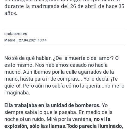
La rosa de los vientos
Caso
Extremadura
Virales
durante la madrugada del 26 de abril de hace 35
años.
Gente viajera
Retornados
Galicia
Televisión
Como el perro y el gat
Equipo de investigaci
La Rioja
Elecciones
ondacero.es
Operación Viuda Negr
Navarra
Madrid
|
27.04.2021 13:44
País Vasco
No sé de qué hablar. ¿De la muerte o del amor? O
es lo mismo. Nos habíamos casado no hacía
mucho. Aún íbamos por la calle agarrados de la
mano, hasta para ir de compras... Yo le decía: ¡Te
quiero!. Pero aún no sabía cómo la quería...no me lo
imaginaba.
Ella trabajaba en la unidad de bomberos.
Yo
siempre sabía lo que le pasaba. En medio de la
noche oí un ruido. Miré por la ventana,
no vi la
explosión, sólo las llamas.
Todo parecía iluminado,