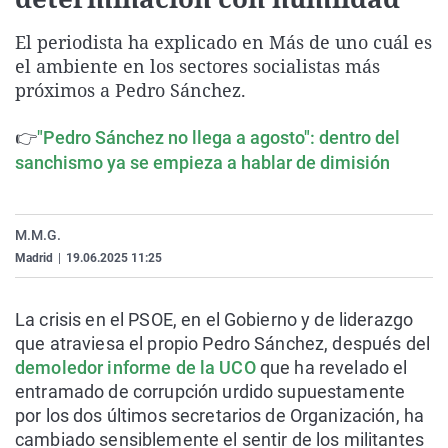
La rosa de los vientos
Caso
Extremadura
Virales
El periodista ha explicado en Más de uno cuál es
Gente viajera
Retornados
Galicia
Televisión
el ambiente en los sectores socialistas más
Como el perro y el gat
Equipo de investigaci
La Rioja
Elecciones
próximos a Pedro Sánchez.
Operación Viuda Negr
Navarra
👉
"Pedro Sánchez no llega a agosto": dentro del
País Vasco
sanchismo ya se empieza a hablar de dimisión
M.M.G.
Madrid
|
19.06.2025 11:25
La crisis en el PSOE, en el Gobierno y de liderazgo
que atraviesa el propio Pedro Sánchez, después del
demoledor informe de la UCO
que ha revelado el
entramado de corrupción urdido supuestamente
por los dos últimos secretarios de Organización, ha
cambiado sensiblemente el sentir de los militantes