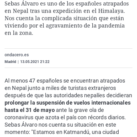
Sebas Álvaro es uno de los españoles atrapados
La rosa de los vientos
Caso
Extremadura
Virales
en Nepal tras una expedición en el Himalaya.
Gente viajera
Retornados
Galicia
Televisión
Nos cuenta la complicada situación que están
viviendo por el agravamiento de la pandemia
Como el perro y el gat
Equipo de investigaci
La Rioja
Elecciones
en la zona.
Operación Viuda Negr
Navarra
País Vasco
ondacero.es
Madrid
|
13.05.2021 21:22
Al menos 47 españoles se encuentran atrapados
en Nepal junto a miles de turistas extranjeros
después de que las autoridades nepalíes decidieran
prolongar la suspensión de vuelos internacionales
hasta el 31 de mayo
ante la grave ola de
coronavirus que azota el país con récords diarios.
Sebas Álvaro nos cuenta su situación en este
momento: "Estamos en Katmandú, una ciudad