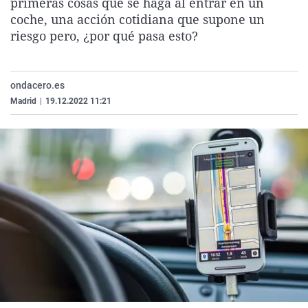
primeras cosas que se haga al entrar en un
La rosa de los vientos
Caso
Extremadura
Virales
coche, una acción cotidiana que supone un
riesgo pero, ¿por qué pasa esto?
Gente viajera
Retornados
Galicia
Televisión
Como el perro y el gat
Equipo de investigaci
La Rioja
Elecciones
Operación Viuda Negr
Navarra
ondacero.es
Madrid
|
19.12.2022 11:21
País Vasco