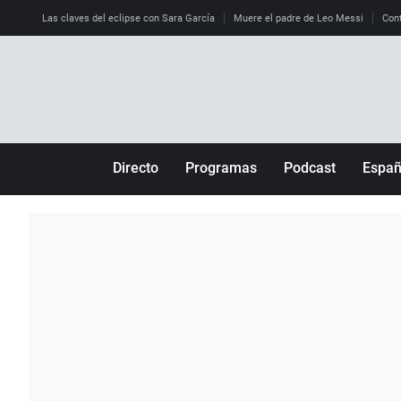
Las claves del eclipse con Sara García
Muere el padre de Leo Messi
Cont
Directo
Programas
Podcast
Espa
Más de uno
Los Perseguidos
Andalucía
Por fin
Malas decisiones
Aragón
Julia en la onda
Expedientes del más allá
Baleares
La brújula
El viaje del Guernica
Cantabria
Radioestadio
Invisibles
Cataluña
Radioestadio noche
Prohibido morirse
Comunidad de M
El colegio invisible
Esto no ha pasado
Comunitat Vale