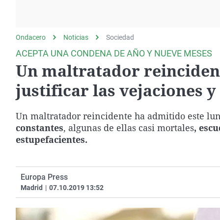
La rosa de los vientos
Caso
Extremadura
Gente viajera
Retornados
Galicia
Ondacero
Noticias
Como el perro y el
Sociedad
Equipo de investigación
La Rioja
gato
ACEPTA UNA CONDENA DE AÑO Y NUEVE MESES
Operación Viuda
Navarra
Un maltratador reincident
Negra
País Vasco
justificar las vejaciones 
Un maltratador reincidente ha admitido este lu
constantes
, algunas de ellas casi mortales
, esc
estupefacientes.
Europa Press
Madrid
|
07.10.2019 13:52