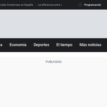
roles fronterizos en España
La diferencia entre observar el eclipse al 99% y al 100%
Programación
ña
Economía
Deportes
El tiempo
Más noticias
Fútbol
Sociedad
Baloncesto
Mundo
Tenis
Salud
Motor
Cultura
Ciencia y Tecnología
adrid
Gastronomía
nciana
Medio ambiente