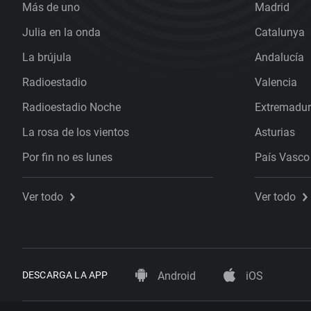
Más de uno
Madrid
Julia en la onda
Catalunya
La brújula
Andalucía
Radioestadio
Valencia
Radioestadio Noche
Extremadu
La rosa de los vientos
Asturias
Por fin no es lunes
País Vasco
Ver todo
Ver todo
DESCARGA LA APP
Android
iOS