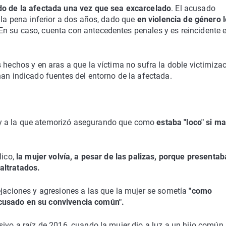
do de la afectada una vez que sea excarcelado
. El acusado
 la pena inferior a dos años, dado que
en violencia de género 
n su caso, cuenta con antecedentes penales y es reincidente 
 hechos y en aras a que la víctima no sufra la doble victimizac
han indicado fuentes del entorno de la afectada.
y a la que atemorizó asegurando que como
estaba "loco" si m
ico,
la mujer volvía, a pesar de las palizas, porque presentab
altratados.
ejaciones y agresiones a las que la mujer se sometía
"como
cusado en su convivencia común".
ivo a raíz de 2016, cuando la mujer dio a luz a un hijo común,