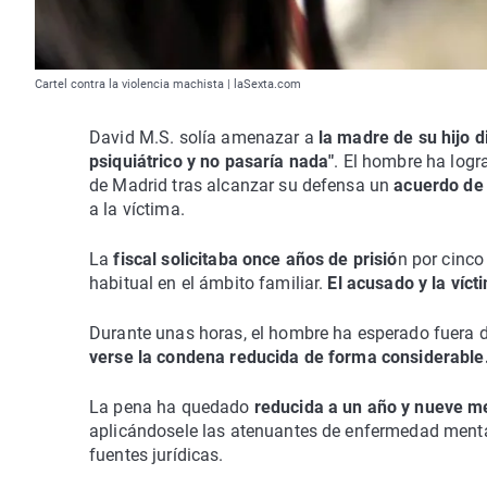
Cartel contra la violencia machista | laSexta.com
David M.S. solía amenazar a
la madre de su hijo d
psiquiátrico y no pasaría nada"
. El hombre ha logr
de Madrid tras alcanzar su defensa un
acuerdo de c
a la víctima.
La
fiscal solicitaba once años de prisió
n por cinco
habitual en el ámbito familiar.
El acusado y la víc
Durante unas horas, el hombre ha esperado fuera de
verse la condena reducida de forma considerable
La pena ha quedado
reducida a un año y nueve me
aplicándosele las atenuantes de enfermedad menta
fuentes jurídicas.