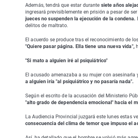
Además, tendrá que estar durante
siete años aleja
ingresará previsiblemente en prisión a pesar de ser
jueces no suspenden la ejecución de la condena.
E
delitos de maltrato.
El acuerdo se produce tras el reconocimiento de los
"Quiere pasar página. Ella tiene una nueva vida",
"Si mato a alguien iré al psiquiátrico"
El acusado amenazaba a su mujer con asesinarla 
a alguien iría "al psiquiátrico y no pasaría nada".
Según el escrito de la acusación del Ministerio Públ
"alto grado de dependencia emocional" hacia el m
La Audiencia Provincial juzgará este lunes estas v
consecuencia del clima de temor que impuso el a
Así, ha detallado que el hombre se volvió más agres