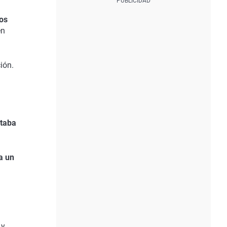
los
en
ión.
ataba
a un
 y