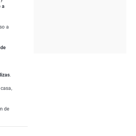
é a
so a
 de
lizas
.
 casa,
on de