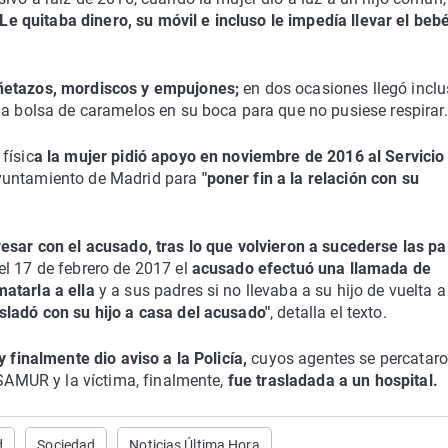
"Le quitaba dinero, su móvil e incluso le impedía llevar el beb
uñetazos, mordiscos y empujones;
en dos ocasiones llegó inclu
na bolsa de caramelos en su boca para que no pusiese respirar.
físic
a la mujer pidió apoyo en noviembre de 2016 al Servicio
yuntamiento de Madrid para
"poner fin a la relación con su
resar con el acusado, tras lo que volvieron a sucederse las pa
el 17 de febrero de 2017 el
acusado efectuó una llamada de
atarla a ella
y a sus padres si no llevaba a su hijo de vuelta a
sladó con su hijo a casa del acusado"
, detalla el texto.
y finalmente dio aviso a la Policía,
cuyos agentes se percatar
 SAMUR y la víctima, finalmente,
fue trasladada a un hospital.
d
Sociedad
Noticias Última Hora