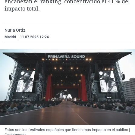
encabezan el ranking, concentrando el 41 % del
La rosa de los vientos
Caso
Extremadura
Virales
impacto total.
Gente viajera
Retornados
Galicia
Televisión
Como el perro y el gat
Equipo de investigaci
La Rioja
Elecciones
Nuria Ortiz
Operación Viuda Negr
Navarra
Madrid
|
11.07.2025 12:24
País Vasco
Estos son los festivales españoles que tienen más impacto en el público |
GettyImages