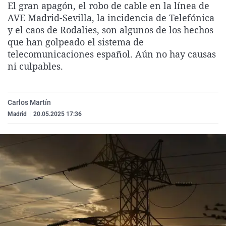
El gran apagón, el robo de cable en la línea de
La rosa de los vientos
Caso
Extremadura
Virales
AVE Madrid-Sevilla, la incidencia de Telefónica
Gente viajera
Retornados
Galicia
Televisión
y el caos de Rodalies, son algunos de los hechos
que han golpeado el sistema de
Como el perro y el gat
Equipo de investigaci
La Rioja
Elecciones
telecomunicaciones español. Aún no hay causas
Operación Viuda Negr
Navarra
ni culpables.
País Vasco
Carlos Martín
Madrid
|
20.05.2025 17:36