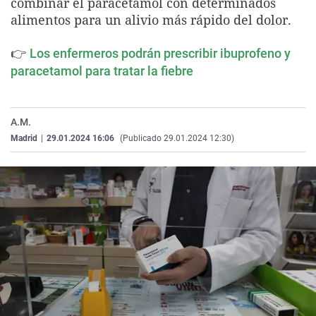
combinar el paracetamol con determinados
La rosa de los vientos
Caso
Extremadura
Virales
alimentos para un alivio más rápido del dolor.
Gente viajera
Retornados
Galicia
Televisión
👉
Los enfermeros podrán prescribir ibuprofeno y
Como el perro y el gat
Equipo de investigaci
La Rioja
Elecciones
paracetamol para tratar la fiebre
Operación Viuda Negr
Navarra
País Vasco
A.M.
Madrid
|
29.01.2024 16:06
(Publicado 29.01.2024 12:30)