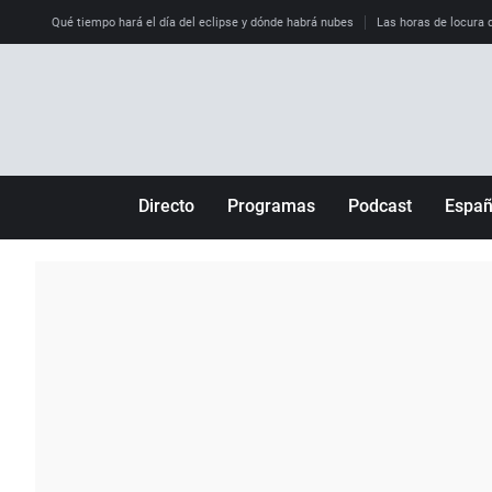
Qué tiempo hará el día del eclipse y dónde habrá nubes
Las horas de locura qu
Directo
Programas
Podcast
Espa
Más de uno
Los Perseguidos
Andalucía
Por fin
Malas decisiones
Aragón
Julia en la onda
Expedientes del más allá
Baleares
La brújula
El viaje del Guernica
Cantabria
Radioestadio
Invisibles
Cataluña
Radioestadio noche
Prohibido morirse
Comunidad de M
El colegio invisible
Esto no ha pasado
Comunitat Vale