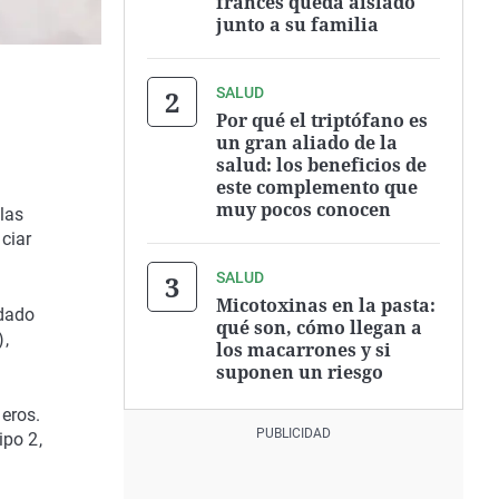
francés queda aislado
junto a su familia
SALUD
Por qué el triptófano es
un gran aliado de la
salud: los beneficios de
este complemento que
muy pocos conocen
 las
ciar
SALUD
Micotoxinas en la pasta:
rdado
qué son, cómo llegan a
),
los macarrones y si
suponen un riesgo
eros.
ipo 2,