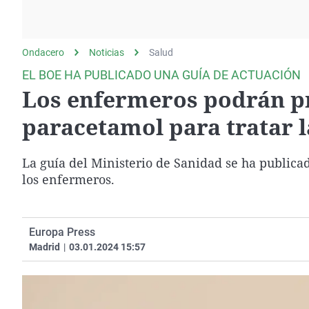
La rosa de los vientos
Caso
Extremadura
Gente viajera
Retornados
Galicia
Ondacero
Noticias
Como el perro y el
Salud
Equipo de investigación
La Rioja
gato
EL BOE HA PUBLICADO UNA GUÍA DE ACTUACIÓN
Operación Viuda
Navarra
Los enfermeros podrán pr
Negra
País Vasco
paracetamol para tratar l
La guía del Ministerio de Sanidad se ha publicad
los enfermeros.
Europa Press
Madrid
|
03.01.2024 15:57