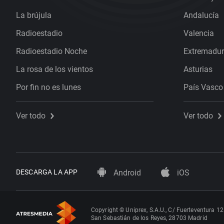
La brújula
Andalucía
Radioestadio
Valencia
Radioestadio Noche
Extremadu
La rosa de los vientos
Asturias
Por fin no es lunes
País Vasco
Ver todo
Ver todo
DESCARGA LA APP
Android
iOS
Copyright © Uniprex, S.A.U., C/ Fuerteventura 12
San Sebastián de los Reyes, 28703 Madrid