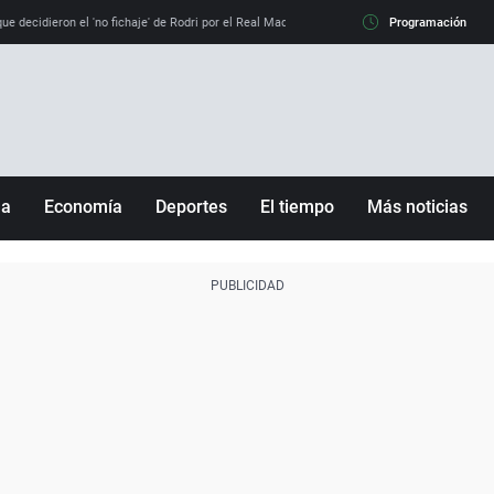
e decidieron el 'no fichaje' de Rodri por el Real Madrid y su 'sí' al Barça
Programación
La llamada de
ña
Economía
Deportes
El tiempo
Más noticias
Fútbol
Sociedad
Baloncesto
Mundo
Tenis
Salud
Motor
Cultura
Ciencia y Tecnología
adrid
Gastronomía
nciana
Medio ambiente