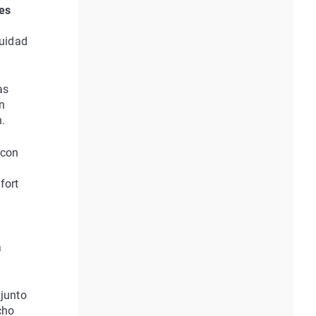
les
nuidad
as
n
n.
 con
fort
a
njunto
cho