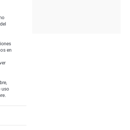
omo
del
ciones
dos en
ver
bre,
e uso
re.