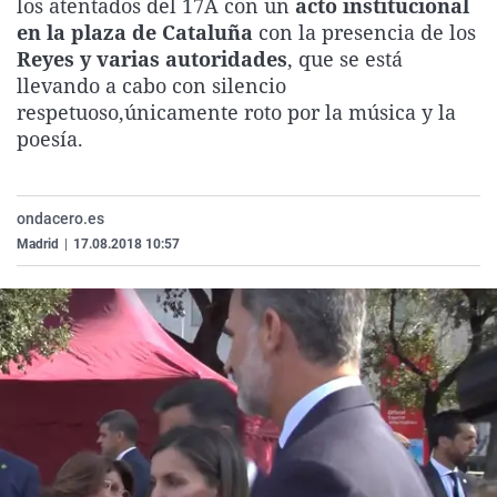
los atentados del 17A con un
acto institucional
La rosa de los vientos
Caso
Extremadura
Virales
en la plaza de Cataluña
con la presencia de los
Reyes y varias autoridades
, que se está
Gente viajera
Retornados
Galicia
Televisión
llevando a cabo con silencio
Como el perro y el gat
Equipo de investigaci
La Rioja
Elecciones
respetuoso,únicamente roto por la música y la
Operación Viuda Negr
Navarra
poesía.
País Vasco
ondacero.es
Madrid
|
17.08.2018 10:57