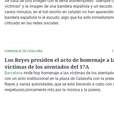
poco después
Se trata de una imagen con el lema sobreimpreso "Siempre c
víctimas" y la imagen de una bandera española y un escudo.
varios minutos, en el tuit escrito en catalán no han aparecido 
bandera española ni el escudo, algo que ha sido inmediatam
criticado en las redes sociales.
HOMENAJE EN CATALUÑA
1
Los Reyes presiden el acto de homenaje a l
víctimas de los atentados del 17A
Barcelona
rinde hoy homenaje a las víctimas de los atentado
con un
acto institucional en la plaza de Cataluña
con la pres
Reyes y varias autoridades
, que se está llevando a cabo con 
respetuoso,únicamente roto por la música y la poesía.