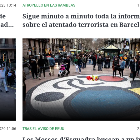
023 13:14
ATROPELLO EN LAS RAMBLAS
1
de
Sigue minuto a minuto toda la infor
tados
sobre el atentado terrorista en Barce
020 11:06
TRAS EL AVISO DE EEUU
2
Los Mossos d'Esquadra buscan a un i