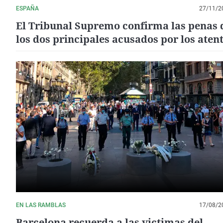
ESPAÑA
27/11/2
El Tribunal Supremo confirma las penas 
los dos principales acusados por los aten
de Las Ramblas y Cambrils
EN LAS RAMBLAS
17/08/2
Barcelona recuerda a las victimas del