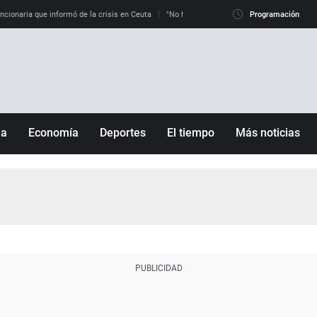
uncionaria que informó de la crisis en Ceuta
"No hay mafias, que no nos engañen": exper
Programación
ña
Economía
Deportes
El tiempo
Más noticias
Fútbol
Sociedad
Baloncesto
Mundo
Tenis
Salud
Motor
Cultura
Ciencia y Tecnología
adrid
Gastronomía
nciana
Medio ambiente