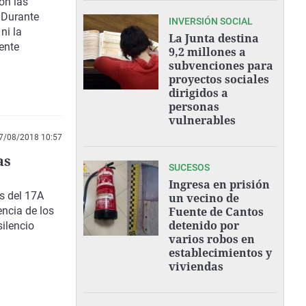
on las
 Durante
INVERSIÓN SOCIAL
ni la
La Junta destina
ente
9,2 millones a
subvenciones para
proyectos sociales
dirigidos a
personas
vulnerables
7/08/2018 10:57
as
SUCESOS
Ingresa en prisión
s del 17A
un vecino de
encia de los
Fuente de Cantos
detenido por
silencio
varios robos en
establecimientos y
viviendas