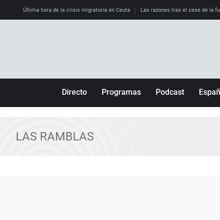
Última hora de la crisis migratoria en Ceuta
Las razones tras el cese de la f
Directo
Programas
Podcast
Espa
Más de uno
Los Perseguidos
Andalucía
Por fin
Malas decisiones
Aragón
LAS RAMBLAS
Julia en la onda
Expedientes del más allá
Baleares
La brújula
El viaje del Guernica
Cantabria
Radioestadio
Invisibles
Cataluña
Radioestadio noche
Prohibido morirse
Comunidad de M
El colegio invisible
Esto no ha pasado
Comunitat Vale