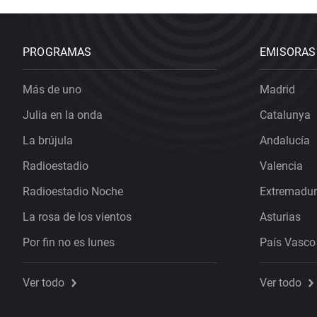
PROGRAMAS
EMISORAS
Más de uno
Madrid
Julia en la onda
Catalunya
La brújula
Andalucía
Radioestadio
Valencia
Radioestadio Noche
Extremadu
La rosa de los vientos
Asturias
Por fin no es lunes
País Vasco
Ver todo
Ver todo