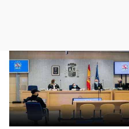
La rosa de los vientos
Caso
Extremadura
Gente viajera
Retornados
Galicia
Como el perro y el
Equipo de investigación
La Rioja
gato
Operación Viuda
Navarra
Negra
País Vasco