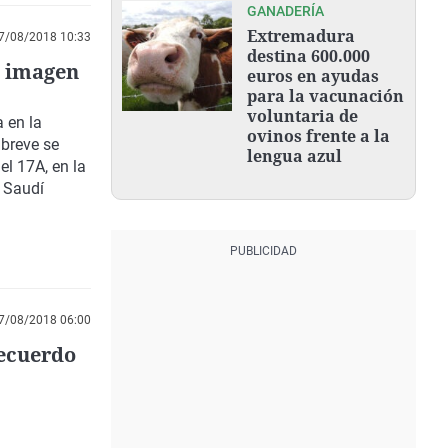
GANADERÍA
Extremadura
7/08/2018 10:33
destina 600.000
a imagen
euros en ayudas
para la vacunación
voluntaria de
 en la
ovinos frente a la
 breve se
lengua azul
el 17A, en la
a Saudí
7/08/2018 06:00
recuerdo