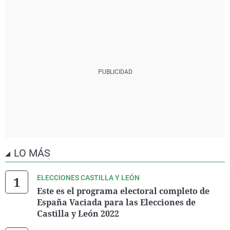
DESPIERTA
0
0,01
113
PP.CC.AL
0
0,01
23
PYC
0
0
0
LO MÁS
ELECCIONES CASTILLA Y LEÓN
Este es el programa electoral completo de
España Vaciada para las Elecciones de
Castilla y León 2022