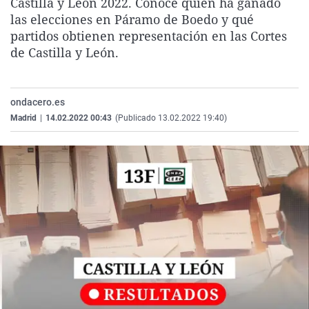
Castilla y León 2022. Conoce quién ha ganado
La rosa de los vientos
Caso
Extremadura
Virales
las elecciones en Páramo de Boedo y qué
partidos obtienen representación en las Cortes
Gente viajera
Retornados
Galicia
Televisión
de Castilla y León.
Como el perro y el gat
Equipo de investigaci
La Rioja
Elecciones
Operación Viuda Negr
Navarra
ondacero.es
País Vasco
Madrid
|
14.02.2022 00:43
(Publicado 13.02.2022 19:40)