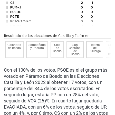
CS
2
1
PUM+J
0
0
PUEDE
0
0
PCTE
0
0
PCAS-TC-RC
0
0
PACMA
0
0
FE de las JONS
0
0
Resultado de las elecciones de Castilla y León en:
DESPIERTA
0
0
Calahorra
Sotobañado
Olea
San
Herrera
Sant
de Boedo
y Priorato
de
Cristóbal
de
Cru
Boedo
de
Pisuerga
de
Boedo
Boe
Con el 100% de los votos, PSOE es el el grupo más
votado en Páramo de Boedo en las Elecciones
Castilla y León 2022 al obtener 17 votos, con un
porcentaje del 34% de los votos escrutados. En
segundo lugar, estaría PP con un 28% del voto,
seguido de VOX (26)%. En cuarto lugar quedaría
EVACIADA, con un 6% de los votos, seguido de UP,
con un 4%, y, por último, CS con un 2% de los votos