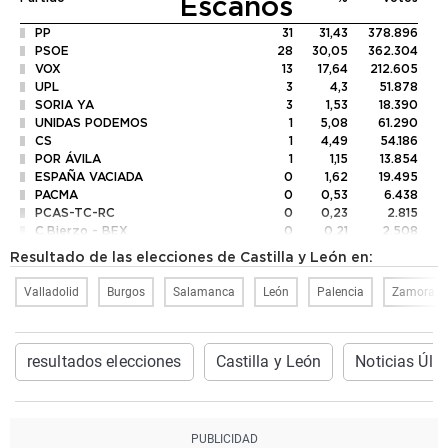
Escaños
PP
31
31,43
378.896
PSOE
28
30,05
362.304
VOX
13
17,64
212.605
UPL
3
4,3
51.878
SORIA YA
3
1,53
18.390
UNIDAS PODEMOS
1
5,08
61.290
CS
1
4,49
54.186
POR ÁVILA
1
1,15
13.854
ESPAÑA VACIADA
0
1,62
19.495
PACMA
0
0,53
6.438
PCAS-TC-RC
0
0,23
2.815
C.Bierzo - BEX
0
0,21
2.508
Z. DECIDE
0
0,17
2.076
Resultado de las elecciones de Castilla y León en:
PCTE
0
0,11
1.344
PUM+J
0
0,09
1.113
Valladolid
Burgos
Salamanca
León
Palencia
Zamora
PREPAL
0
0,08
989
POR ZAMORA
0
0,07
802
EB
0
0,05
623
centrados
0
0,04
492
resultados elecciones
Castilla y León
Noticias Últ
URCyL
0
0,03
393
FE de las JONS
0
0,03
314
VOLT
0
0,02
265
TAB
0
0,01
154
PUEDE
0
0,01
114