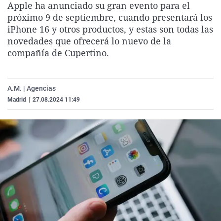
Apple ha anunciado su gran evento para el
La rosa de los vientos
Caso
Extremadura
Virales
próximo 9 de septiembre, cuando presentará los
Gente viajera
Retornados
Galicia
Televisión
iPhone 16 y otros productos, y estas son todas las
novedades que ofrecerá lo nuevo de la
Como el perro y el gat
Equipo de investigaci
La Rioja
Elecciones
compañía de Cupertino.
Operación Viuda Negr
Navarra
País Vasco
A.M. | Agencias
Madrid
|
27.08.2024 11:49