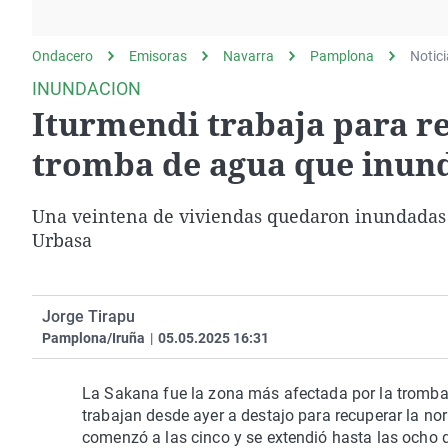
La rosa de los vientos
Caso
Extremadura
Gente viajera
Retornados
Galicia
Ondacero
Emisoras
Navarra
Pamplona
Notic
Como el perro y el
Equipo de investigación
La Rioja
INUNDACION
gato
Iturmendi trabaja para re
Operación Viuda
Navarra
Negra
País Vasco
tromba de agua que inund
Una veintena de viviendas quedaron inundadas tr
Urbasa
Jorge Tirapu
Pamplona/Iruña
|
05.05.2025 16:31
La Sakana fue la zona más afectada por la tromba 
trabajan desde ayer a destajo para recuperar la no
comenzó a las cinco y se extendió hasta las ocho d