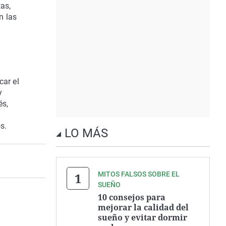
tas,
n las
car el
y
és,
s.
LO MÁS
MITOS FALSOS SOBRE EL
SUEÑO
10 consejos para
mejorar la calidad del
sueño y evitar dormir