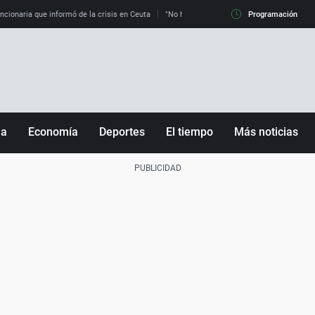
uncionaria que informó de la crisis en Ceuta
"No hay mafias, que no nos engañen": exper
Programación
ña
Economía
Deportes
El tiempo
Más noticias
Fútbol
Sociedad
Baloncesto
Mundo
Tenis
Salud
Motor
Cultura
Ciencia y Tecnología
adrid
Gastronomía
nciana
Medio ambiente