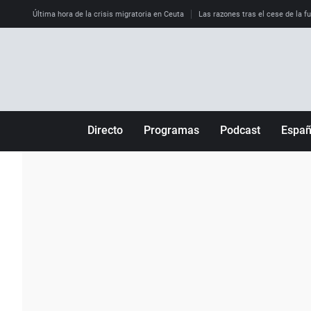
Última hora de la crisis migratoria en Ceuta
Las razones tras el cese de la f
Directo
Programas
Podcast
Espa
Más de uno
Los Perseguidos
Andalucía
Por fin
Malas decisiones
Aragón
Julia en la onda
Expedientes del más allá
Baleares
La brújula
El viaje del Guernica
Cantabria
Radioestadio
Invisibles
Cataluña
Radioestadio noche
Prohibido morirse
Comunidad de M
El colegio invisible
Esto no ha pasado
Comunitat Vale