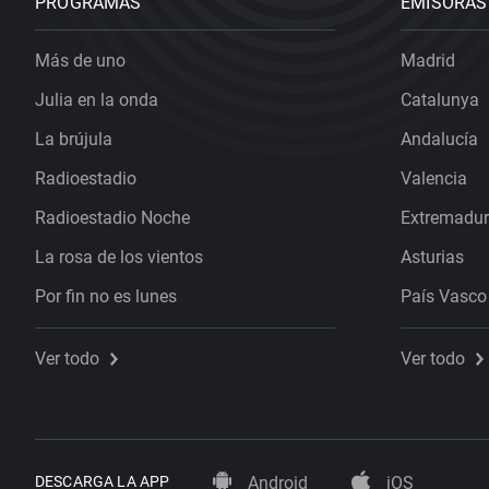
PROGRAMAS
EMISORAS
Más de uno
Madrid
Julia en la onda
Catalunya
La brújula
Andalucía
Radioestadio
Valencia
Radioestadio Noche
Extremadu
La rosa de los vientos
Asturias
Por fin no es lunes
País Vasco
Ver todo
Ver todo
DESCARGA LA APP
Android
iOS