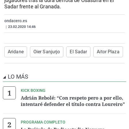
jugadores tras la dura derrota de Osasuna en El
La rosa de los vientos
Caso
Extremadura
Virales
Sadar frente al Granada.
Gente viajera
Retornados
Galicia
Televisión
ondacero.es
Como el perro y el gat
Equipo de investigaci
La Rioja
Elecciones
|
23.02.2020 14:46
Operación Viuda Negr
Navarra
País Vasco
Aridane
Oier Sanjurjo
El Sadar
Aitor Plaza
LO MÁS
KICK BOXING
Adrián Rebolé: “Con respeto pero a por ello,
intentaré defender el título contra Loureiro”
PROGRAMA COMPLETO