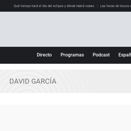
Qué tiempo hará el día del eclipse y dónde habrá nubes
Las horas de locura qu
Directo
Programas
Podcast
Espa
Más de uno
Los Perseguidos
Andalucía
Por fin
Malas decisiones
Aragón
DAVID GARCÍA
Julia en la onda
Expedientes del más allá
Baleares
La brújula
El viaje del Guernica
Cantabria
Radioestadio
Invisibles
Cataluña
Radioestadio noche
Prohibido morirse
Comunidad de M
El colegio invisible
Esto no ha pasado
Comunitat Vale