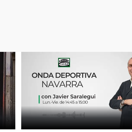
Virales
Televisión
Elecciones