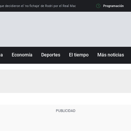
e decidieron el 'no fichaje' de Rodri por el Real Madrid y su 'sí' al Barça
Programación
La llamada de
ña
Economía
Deportes
El tiempo
Más noticias
Fútbol
Sociedad
Baloncesto
Mundo
Tenis
Salud
Motor
Cultura
Ciencia y Tecnología
adrid
Gastronomía
nciana
Medio ambiente