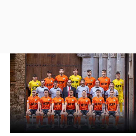
La rosa de los vientos
Caso
Extremadura
Gente viajera
Retornados
Galicia
Como el perro y el
Equipo de investigación
La Rioja
gato
Operación Viuda
Navarra
Negra
País Vasco