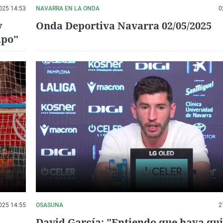
025 14:53
NAVARRA EN LA ONDA
0
y
Onda Deportiva Navarra 02/05/2025
ipo"
025 14:55
OSASUNA
2
David García: "Entiendo que haya qu