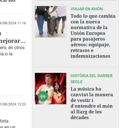
VIAJAR EN AVIÓN
Todo lo que cambia
con la nueva
9/08/2024 11:16
normativa de la
n
Unión Europea
para pasajeros
mejorar;
aéreos: equipaje,
ro, en otros
retrasos e
ía o la
indemnizaciones
HISTÒRIA DEL DARRER
SEGLE
La música ha
canviat la manera
de vestir i
1/08/2024 13:23
d'entendre el món
al llarg de les
dècades
lista
jos en un