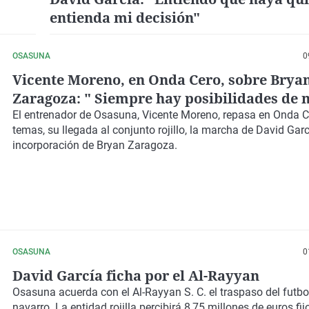
entienda mi decisión"
OSASUNA
0
Vicente Moreno, en Onda Cero, sobre Brya
Zaragoza: " Siempre hay posibilidades de 
Si es así, será bienvenido"
El entrenador de Osasuna, Vicente Moreno, repasa en Onda Ce
temas, su llegada al conjunto rojillo, la marcha de David Garc
incorporación de Bryan Zaragoza.
OSASUNA
0
David García ficha por el Al-Rayyan
Osasuna acuerda con el Al-Rayyan S. C. el traspaso del futbo
navarro. La entidad rojilla percibirá 8,75 millones de euros fi