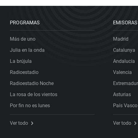
PROGRAMAS
EMISORAS
Más de uno
Madrid
Julia en la onda
Catalunya
La brújula
Andalucía
Radioestadio
Valencia
Radioestadio Noche
Extremadu
La rosa de los vientos
Asturias
Por fin no es lunes
País Vasco
Ver todo
Ver todo