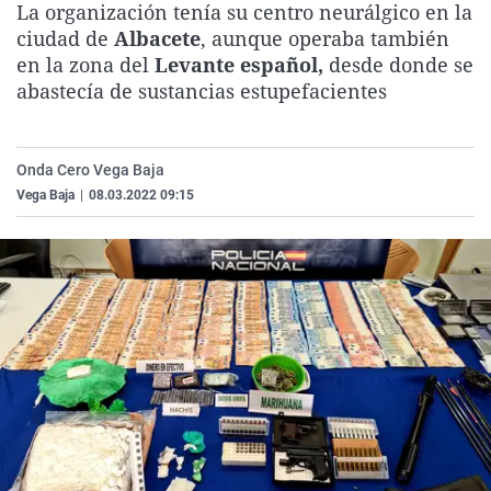
La organización tenía su centro neurálgico en la
La rosa de los vientos
Caso
Extremadura
Virales
ciudad de
Albacete
, aunque operaba también
Gente viajera
Retornados
Galicia
Televisión
en la zona del
Levante español,
desde donde se
abastecía de sustancias estupefacientes
Como el perro y el gat
Equipo de investigaci
La Rioja
Elecciones
Operación Viuda Negr
Navarra
Onda Cero Vega Baja
País Vasco
Vega Baja
|
08.03.2022 09:15