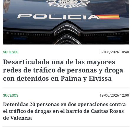
La rosa de los vientos
Caso
Extremadura
Virales
Gente viajera
Retornados
Galicia
Televisión
Como el perro y el gat
Equipo de investigaci
La Rioja
Elecciones
Operación Viuda Negr
Navarra
País Vasco
SUCESOS
07/08/2026 10:40
Desarticulada una de las mayores
redes de tráfico de personas y droga
con detenidos en Palma y Eivissa
SUCESOS
19/06/2026 12:00
Detenidas 20 personas en dos operaciones contra
el tráfico de drogas en el barrio de Casitas Rosas
de Valencia