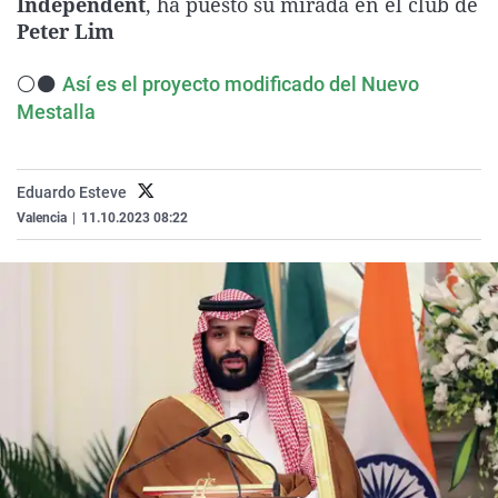
Independent
, ha puesto su mirada en el club de
La rosa de los vientos
Caso
Extremadura
Virales
Peter Lim
Gente viajera
Retornados
Galicia
Televisión
⚪⚫
Así es el proyecto modificado del Nuevo
Como el perro y el gat
Equipo de investigaci
La Rioja
Elecciones
Mestalla
Operación Viuda Negr
Navarra
País Vasco
Eduardo Esteve
Valencia
|
11.10.2023 08:22