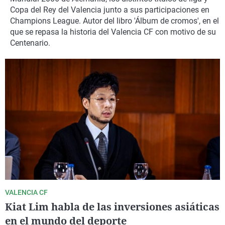
La rosa de los vientos
Caso
Extremadura
Virales
Copa del Rey del Valencia junto a sus participaciones en
Champions League. Autor del libro 'Álbum de cromos', en el
Gente viajera
Retornados
Galicia
Televisión
que se repasa la historia del Valencia CF con motivo de su
Centenario.
Como el perro y el gat
Equipo de investigaci
La Rioja
Elecciones
Operación Viuda Negr
Navarra
País Vasco
VALENCIA CF
Kiat Lim habla de las inversiones asiáticas
en el mundo del deporte