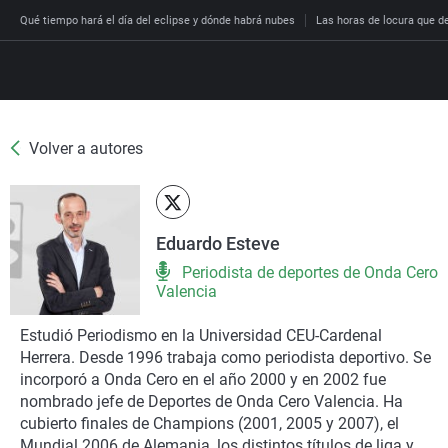
Qué tiempo hará el día del eclipse y dónde habrá nubes
Las horas de locura que dec
Volver a autores
Directo
Programas
Podcast
Más de uno
Los Perseguidos
Andalucía
Fútbol
Sociedad
Eduardo Esteve
España
Por fin
Malas decisiones
Aragón
Baloncesto
Mundo
Periodista de deportes de Onda Cero
Economía
Julia en la onda
Expedientes del más a
Baleares
Tenis
Salud
Valencia
Deportes
La brújula
El viaje del Guernica
Cantabria
Motor
Cultura
Estudió Periodismo en la Universidad CEU-Cardenal
El tiempo
Herrera. Desde 1996 trabaja como periodista deportivo. Se
Radioestadio
Invisibles
Cataluña
Ciencia y Tecnología
Más noticias
incorporó a Onda Cero en el año 2000 y en 2002 fue
Radioestadio noche
Prohibido morirse
Comunidad de Madrid
Gastronomía
nombrado jefe de Deportes de Onda Cero Valencia. Ha
cubierto finales de Champions (2001, 2005 y 2007), el
El colegio invisible
Esto no ha pasado
Comunitat Valenciana
Medio ambiente
Mundial 2006 de Alemania, los distintos títulos de liga y