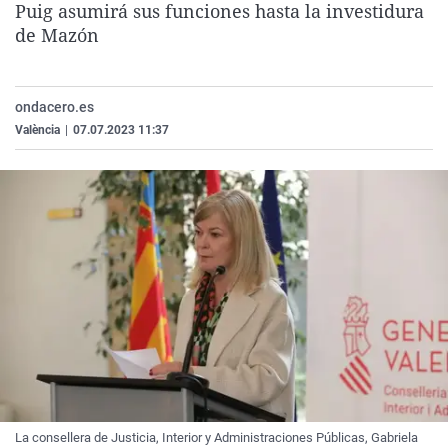
Puig asumirá sus funciones hasta la investidura
La rosa de los vientos
Caso
Extremadura
Virales
de Mazón
Gente viajera
Retornados
Galicia
Televisión
Como el perro y el gat
Equipo de investigaci
La Rioja
Elecciones
ondacero.es
Operación Viuda Negr
Navarra
València
|
07.07.2023 11:37
País Vasco
La consellera de Justicia, Interior y Administraciones Públicas, Gabriela