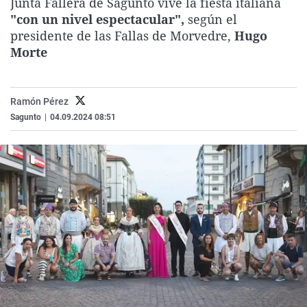
Junta Fallera de Sagunto vive la fiesta italiana
La rosa de los vientos
Caso
Extremadura
Virales
"con un nivel espectacular",
según el
presidente de las Fallas de Morvedre,
Hugo
Gente viajera
Retornados
Galicia
Televisión
Morte
Como el perro y el gat
Equipo de investigaci
La Rioja
Elecciones
Operación Viuda Negr
Navarra
Ramón Pérez
País Vasco
Sagunto
|
04.09.2024 08:51