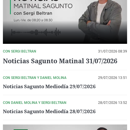
La rosa de los vientos
Caso
Extremadura
Virales
Gente viajera
Retornados
Galicia
Televisión
Como el perro y el gat
Equipo de investigaci
La Rioja
Elecciones
Operación Viuda Negr
Navarra
País Vasco
CON SERGI BELTRAN
31/07/2026 08:39
Noticias Sagunto Matinal 31/07/2026
CON SERGI BELTRAN Y DANIEL MOLINA
29/07/2026 13:51
Noticias Sagunto Mediodía 29/07/2026
CON DANIEL MOLINA Y SERGI BELTRAN
28/07/2026 13:52
Noticias Sagunto Mediodía 28/07/2026