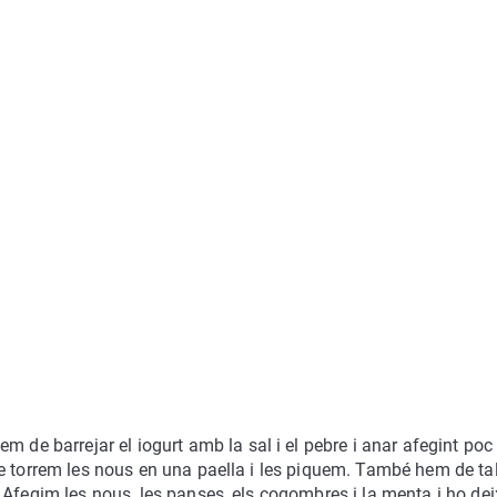
m de barrejar el iogurt amb la sal i el pebre i anar afegint poc
e torrem les nous en una paella i les piquem. També hem de tal
 Afegim les nous, les panses, els cogombres i la menta i ho de