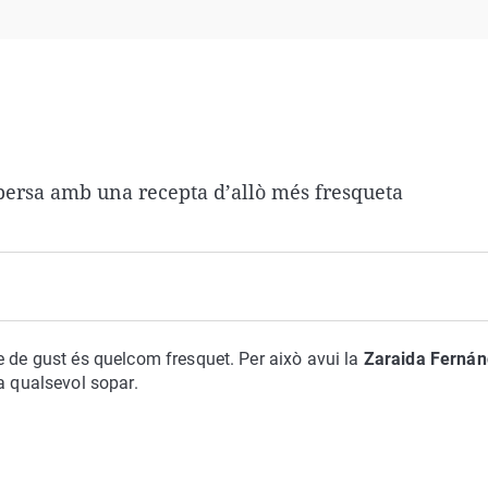
Virales
Televisión
Elecciones
persa amb una recepta d’allò més fresqueta
e de gust és quelcom fresquet. Per això avui la
Zaraida Ferná
a qualsevol sopar.