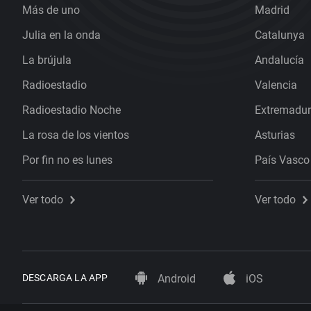
Más de uno
Madrid
Julia en la onda
Catalunya
La brújula
Andalucía
Radioestadio
Valencia
Radioestadio Noche
Extremadu
La rosa de los vientos
Asturias
Por fin no es lunes
País Vasco
Ver todo
Ver todo
DESCARGA LA APP
Android
iOS