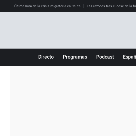
Última hora de la crisis migratoria en Ceuta
Las razones tras el cese de la f
Directo
Programas
Podcast
Espa
Más de uno
Los Perseguidos
Andalucía
Por fin
Malas decisiones
Aragón
Julia en la onda
Expedientes del más allá
Baleares
La brújula
El viaje del Guernica
Cantabria
Radioestadio
Invisibles
Cataluña
Radioestadio noche
Prohibido morirse
Comunidad de M
El colegio invisible
Esto no ha pasado
Comunitat Vale