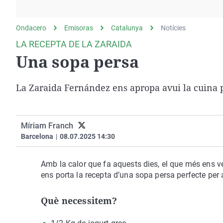
La rosa de los vientos
Caso
Extremadura
Gente viajera
Retornados
Galicia
Ondacero
Emisoras
Catalunya
Notícies
Como el perro y el
Equipo de investigación
La Rioja
LA RECEPTA DE LA ZARAIDA
gato
Una sopa persa
Operación Viuda
Navarra
Negra
País Vasco
La Zaraida Fernández ens apropa avui la cuina 
Míriam Franch
Barcelona
|
08.07.2025 14:30
Amb la calor que fa aquests dies, el que més ens v
ens porta la recepta d’una sopa persa perfecte per 
Què necessitem?