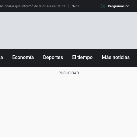
uncionaria que informó de la crisis en Ceuta
"No hay mafias, que no nos engañen": exper
Programación
ña
Economía
Deportes
El tiempo
Más noticias
Fútbol
Sociedad
Baloncesto
Mundo
Tenis
Salud
Motor
Cultura
Ciencia y Tecnología
adrid
Gastronomía
nciana
Medio ambiente