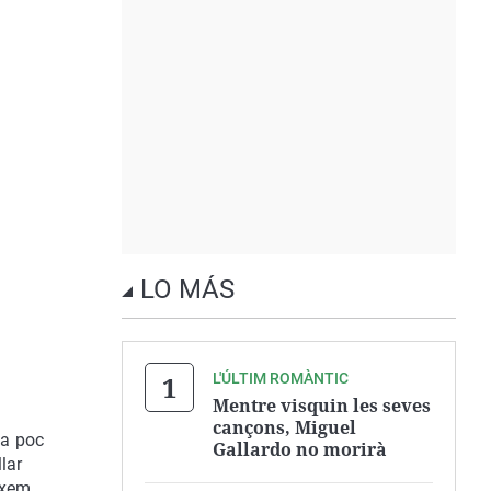
LO MÁS
L'ÚLTIM ROMÀNTIC
Mentre visquin les seves
cançons, Miguel
 a poc
Gallardo no morirà
lar
ixem