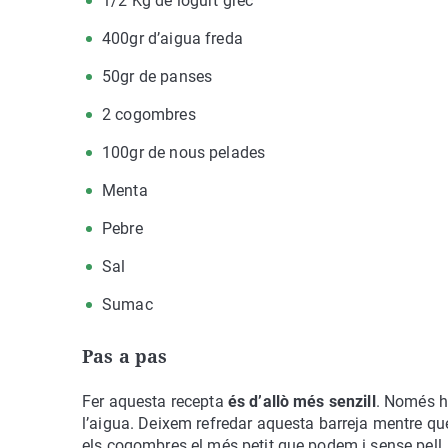
1/2 Kg de iogurt grec
400gr d’aigua freda
50gr de panses
2 cogombres
100gr de nous pelades
Menta
Pebre
Sal
Sumac
Pas a pas
Fer aquesta recepta
és d’allò més senzill
. Només he
l’aigua. Deixem refredar aquesta barreja mentre qu
els cogombres el més petit que podem i sense pell.