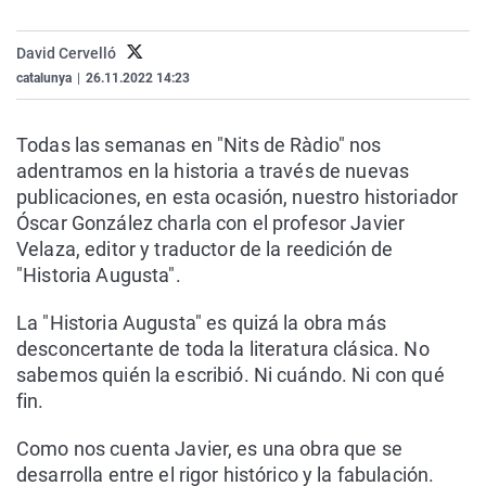
La rosa de los vientos
Caso
Extremadura
Virales
David Cervelló
Gente viajera
Retornados
Galicia
Televisión
catalunya
|
26.11.2022 14:23
Como el perro y el gat
Equipo de investigaci
La Rioja
Elecciones
Operación Viuda Negr
Navarra
Todas las semanas en "Nits de Ràdio" nos
adentramos en la historia a través de nuevas
País Vasco
publicaciones, en esta ocasión, nuestro historiador
Óscar González charla con el profesor Javier
Velaza, editor y traductor de la reedición de
"Historia Augusta".
La "Historia Augusta" es quizá la obra más
desconcertante de toda la literatura clásica. No
sabemos quién la escribió. Ni cuándo. Ni con qué
fin.
Como nos cuenta Javier, es una obra que se
desarrolla entre el rigor histórico y la fabulación.