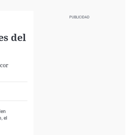
es del
 cor
len
, el