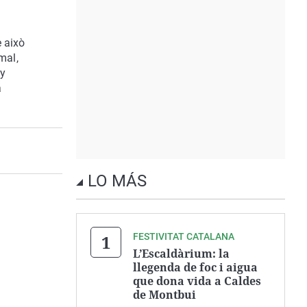
e això
mal,
ey
a
LO MÁS
FESTIVITAT CATALANA
L’Escaldàrium: la
llegenda de foc i aigua
que dona vida a Caldes
de Montbui