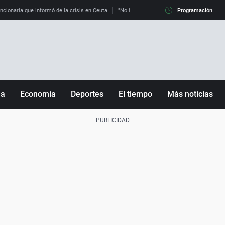
uncionaria que informó de la crisis en Ceuta
"No hay mafias, que no nos engañen": exper
Programación
ña
Economía
Deportes
El tiempo
Más noticias
Fútbol
Sociedad
Baloncesto
Mundo
Tenis
Salud
Motor
Cultura
Ciencia y Tecnología
adrid
Gastronomía
nciana
Medio ambiente