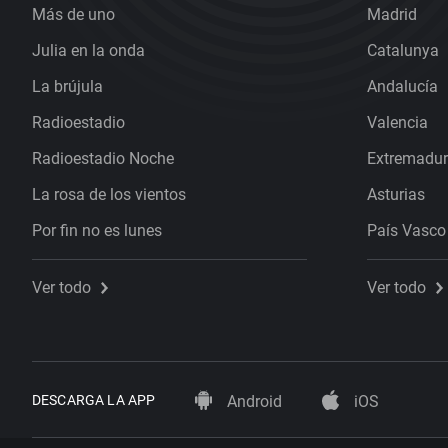
Más de uno
Madrid
Julia en la onda
Catalunya
La brújula
Andalucía
Radioestadio
Valencia
Radioestadio Noche
Extremadu
La rosa de los vientos
Asturias
Por fin no es lunes
País Vasco
Ver todo
Ver todo
DESCARGA LA APP
Android
iOS