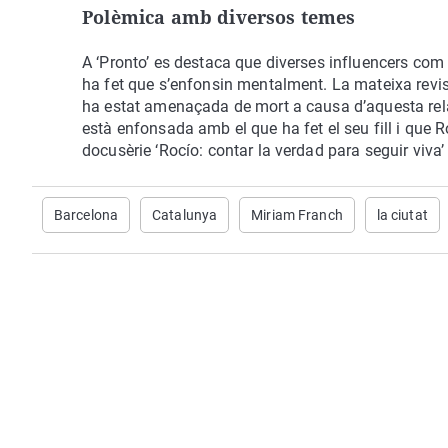
Polèmica amb diversos temes
A ‘Pronto’ es destaca que diverses influencers com
ha fet que s’enfonsin mentalment. La mateixa rev
ha estat amenaçada de mort a causa d’aquesta rela
està enfonsada amb el que ha fet el seu fill i que Ro
docusèrie ‘Rocío: contar la verdad para seguir viva’
Barcelona
Catalunya
Miriam Franch
la ciutat