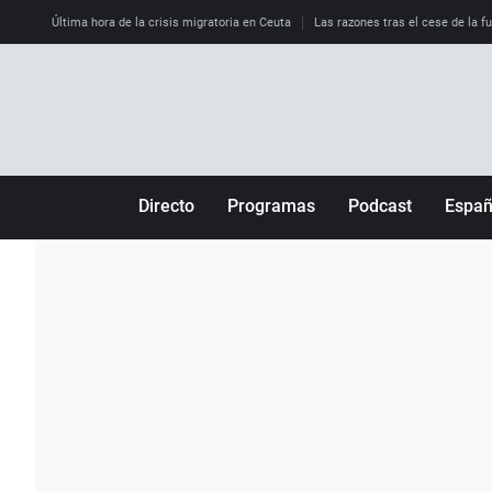
Última hora de la crisis migratoria en Ceuta
Las razones tras el cese de la f
Directo
Programas
Podcast
Espa
Más de uno
Los Perseguidos
Andalucía
Por fin
Malas decisiones
Aragón
Julia en la onda
Expedientes del más allá
Baleares
La brújula
El viaje del Guernica
Cantabria
Radioestadio
Invisibles
Cataluña
Radioestadio noche
Prohibido morirse
Comunidad de M
El colegio invisible
Esto no ha pasado
Comunitat Vale