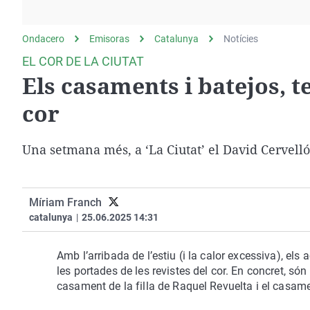
La rosa de los vientos
Caso
Extremadura
Gente viajera
Retornados
Galicia
Ondacero
Emisoras
Catalunya
Notícies
Como el perro y el
Equipo de investigación
La Rioja
EL COR DE LA CIUTAT
gato
Els casaments i batejos, t
Operación Viuda
Navarra
Negra
País Vasco
cor
Una setmana més, a ‘La Ciutat’ el David Cervelló 
Míriam Franch
catalunya
|
25.06.2025 14:31
Amb l’arribada de l’estiu (i la calor excessiva), els
les portades de les revistes del cor. En concret, són
casament de la filla de Raquel Revuelta i el casame