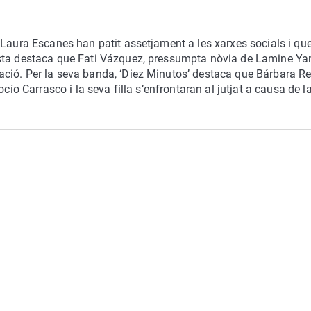
 Laura Escanes han patit assetjament a les xarxes socials i qu
ista destaca que Fati Vázquez, pressumpta nòvia de Lamine Ya
ció. Per la seva banda, ‘Diez Minutos’ destaca que Bárbara R
cío Carrasco i la seva filla s’enfrontaran al jutjat a causa de l