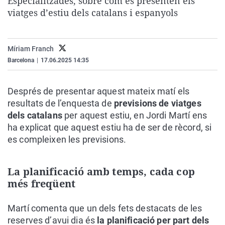
Especialitzades, sobre com es presenten els
La rosa de los vientos
Caso
Extremadura
Virales
viatges d’estiu dels catalans i espanyols
Gente viajera
Retornados
Galicia
Televisión
Como el perro y el gat
Equipo de investigaci
La Rioja
Elecciones
Míriam Franch
Operación Viuda Negr
Navarra
Barcelona
|
17.06.2025 14:35
País Vasco
Després de presentar aquest mateix matí els
resultats de l’enquesta de
previsions de viatges
dels catalans
per aquest estiu, en Jordi Martí ens
ha explicat que aquest estiu ha de ser de rècord, si
es compleixen les previsions.
La planificació amb temps, cada cop
més freqüent
Martí comenta que un dels fets destacats de les
reserves d’avui dia és
la planificació per part dels