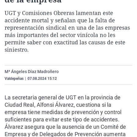
La rosa de los vientos
Caso
Extremadura
Virales
UGT y Comisiones Obreras lamentan este
Gente viajera
Retornados
Galicia
Televisión
accidente mortal y señalan que la falta de
Como el perro y el gat
Equipo de investigaci
La Rioja
Elecciones
representación sindical en una de las empresas
más importantes del sector vinícola no les
Operación Viuda Negr
Navarra
permite saber con exactitud las causas de este
País Vasco
siniestro.
Mª Ángeles Díaz Madroñero
Valdepeñas
|
07.08.2024 15:12
La secretaria general de UGT en la provincia de
Ciudad Real, Alfonsi Álvarez, cuestiona si la
empresa tiene medidas de prevención y control
suficientes para evitar este tipo de accidentes.
Álvarez asegura que la ausencia de un Comité de
Empresa y de Delegados de Prevención aumenta