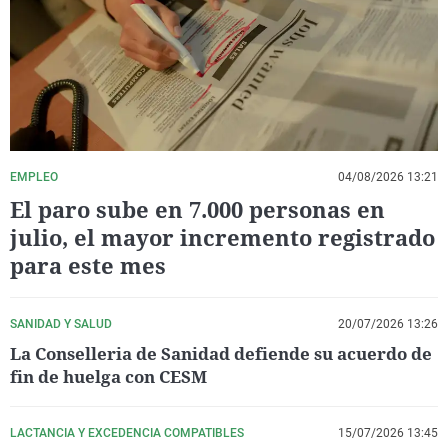
La rosa de los vientos
Caso
Extremadura
Virales
Gente viajera
Retornados
Galicia
Televisión
Como el perro y el gat
Equipo de investigaci
La Rioja
Elecciones
Operación Viuda Negr
Navarra
País Vasco
EMPLEO
04/08/2026 13:21
El paro sube en 7.000 personas en
julio, el mayor incremento registrado
para este mes
SANIDAD Y SALUD
20/07/2026 13:26
La Conselleria de Sanidad defiende su acuerdo de
fin de huelga con CESM
LACTANCIA Y EXCEDENCIA COMPATIBLES
15/07/2026 13:45