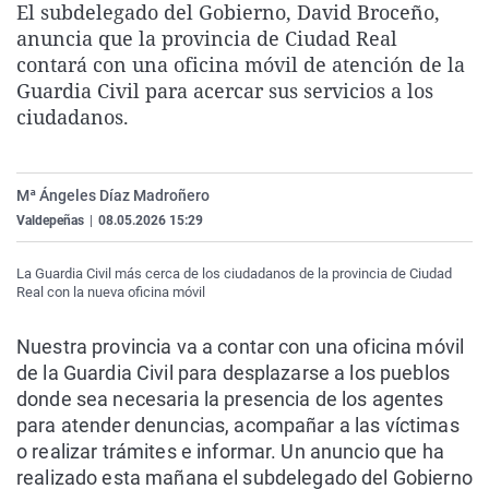
El subdelegado del Gobierno, David Broceño,
La rosa de los vientos
Caso
Extremadura
Virales
anuncia que la provincia de Ciudad Real
Gente viajera
Retornados
Galicia
Televisión
contará con una oficina móvil de atención de la
Guardia Civil para acercar sus servicios a los
Como el perro y el gat
Equipo de investigaci
La Rioja
Elecciones
ciudadanos.
Operación Viuda Negr
Navarra
País Vasco
Mª Ángeles Díaz Madroñero
Valdepeñas
|
08.05.2026 15:29
La Guardia Civil más cerca de los ciudadanos de la provincia de Ciudad
Real con la nueva oficina móvil
Nuestra provincia va a contar con una oficina móvil
de la Guardia Civil para desplazarse a los pueblos
donde sea necesaria la presencia de los agentes
para atender denuncias, acompañar a las víctimas
o realizar trámites e informar. Un anuncio que ha
realizado esta mañana el subdelegado del Gobierno