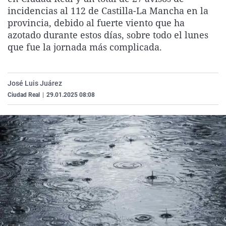
La rosa de los vientos
Caso
Extremadura
Virales
incidencias al 112 de Castilla-La Mancha en la
provincia, debido al fuerte viento que ha
Gente viajera
Retornados
Galicia
Televisión
azotado durante estos días, sobre todo el lunes
Como el perro y el gat
Equipo de investigaci
La Rioja
Elecciones
que fue la jornada más complicada.
Operación Viuda Negr
Navarra
País Vasco
José Luis Juárez
Ciudad Real
|
29.01.2025 08:08