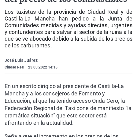
La rosa de los vientos
Caso
Extremadura
Virales
Los taxistas de la provincia de Ciudad Real y de
Gente viajera
Retornados
Galicia
Televisión
Castilla-La Mancha han pedido a la Junta de
Comunidades medidas y ayudas directas, urgentes
Como el perro y el gat
Equipo de investigaci
La Rioja
Elecciones
y contundentes para salvar al sector de la ruina a la
Operación Viuda Negr
Navarra
que se ve abocado debido a la subida de los precios
de los carburantes.
País Vasco
José Luis Juárez
Ciudad Real
|
23.03.2022 14:15
En un escrito dirigido al presidente de Castilla-La
Mancha y a los consejeros de Fomento y
Educación, al que ha tenido acceso Onda Cero, la
Federación Regional del Taxi pone de manifiesto “la
dramática situación” que este sector está
afrontando en la actualidad.
Señala que el incremento en los precios de los