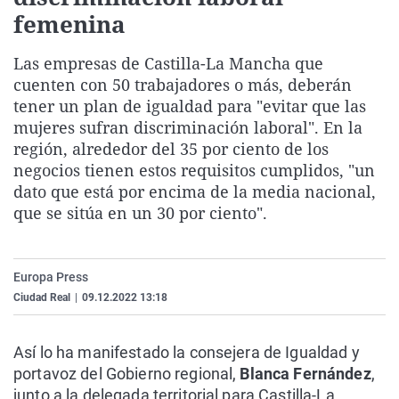
La rosa de los vientos
Caso
Extremadura
Virales
femenina
Gente viajera
Retornados
Galicia
Televisión
Las empresas de Castilla-La Mancha que
Como el perro y el gat
Equipo de investigaci
La Rioja
Elecciones
cuenten con 50 trabajadores o más, deberán
tener un plan de igualdad para "evitar que las
Operación Viuda Negr
Navarra
mujeres sufran discriminación laboral". En la
País Vasco
región, alrededor del 35 por ciento de los
negocios tienen estos requisitos cumplidos, "un
dato que está por encima de la media nacional,
que se sitúa en un 30 por ciento".
Europa Press
Ciudad Real
|
09.12.2022 13:18
Así lo ha manifestado la consejera de Igualdad y
portavoz del Gobierno regional,
Blanca Fernández
,
junto a la delegada territorial para Castilla-La