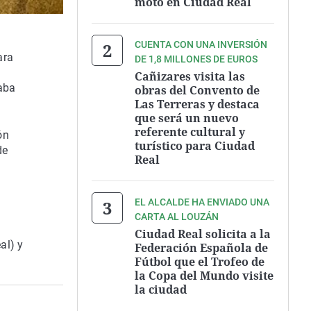
moto en Ciudad Real
CUENTA CON UNA INVERSIÓN
ara
DE 1,8 MILLONES DE EUROS
Cañizares visita las
zaba
obras del Convento de
Las Terreras y destaca
que será un nuevo
referente cultural y
ón
turístico para Ciudad
de
Real
EL ALCALDE HA ENVIADO UNA
CARTA AL LOUZÁN
Ciudad Real solicita a la
al) y
Federación Española de
Fútbol que el Trofeo de
la Copa del Mundo visite
la ciudad