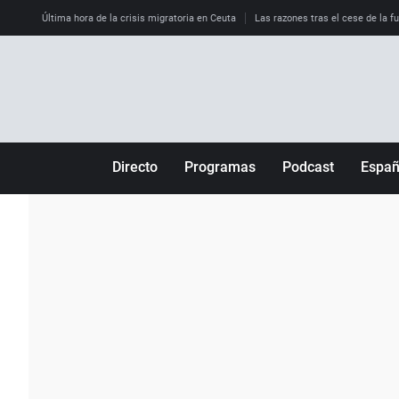
Última hora de la crisis migratoria en Ceuta
Las razones tras el cese de la f
Directo
Programas
Podcast
Espa
Más de uno
Los Perseguidos
Andalucía
Por fin
Malas decisiones
Aragón
Julia en la onda
Expedientes del más allá
Baleares
La brújula
El viaje del Guernica
Cantabria
Radioestadio
Invisibles
Cataluña
Radioestadio noche
Prohibido morirse
Comunidad de M
El colegio invisible
Esto no ha pasado
Comunitat Vale