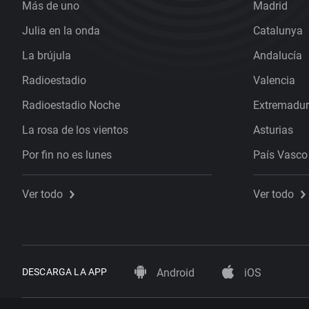
Más de uno
Madrid
Julia en la onda
Catalunya
La brújula
Andalucía
Radioestadio
Valencia
Radioestadio Noche
Extremadu
La rosa de los vientos
Asturias
Por fin no es lunes
País Vasco
Ver todo
Ver todo
DESCARGA LA APP
Android
iOS