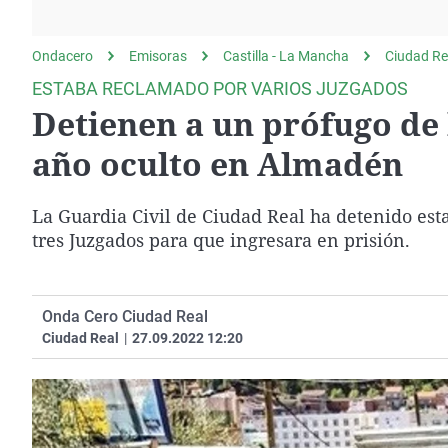
La rosa de los vientos
Caso
Extremadura
Gente viajera
Retornados
Galicia
Ondacero
Emisoras
Castilla - La Mancha
Ciudad Re
Como el perro y el
Equipo de investigación
La Rioja
ESTABA RECLAMADO POR VARIOS JUZGADOS
gato
Detienen a un prófugo de 
Operación Viuda
Navarra
Negra
País Vasco
año oculto en Almadén
La Guardia Civil de Ciudad Real ha detenido est
tres Juzgados para que ingresara en prisión.
Onda Cero Ciudad Real
Ciudad Real
|
27.09.2022 12:20