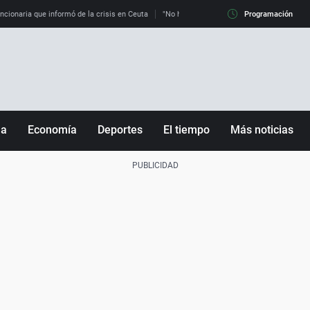
uncionaria que informó de la crisis en Ceuta
"No hay mafias, que no nos engañen": exper
Programación
ña
Economía
Deportes
El tiempo
Más noticias
Fútbol
Sociedad
Baloncesto
Mundo
Tenis
Salud
Motor
Cultura
Ciencia y Tecnología
adrid
Gastronomía
nciana
Medio ambiente