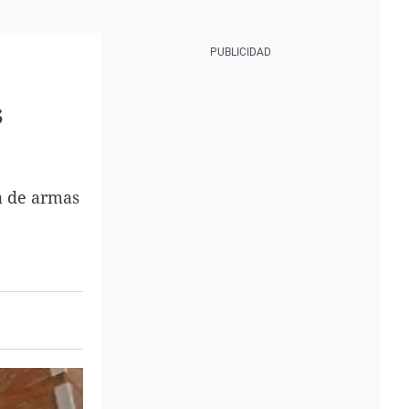
s
ta de armas