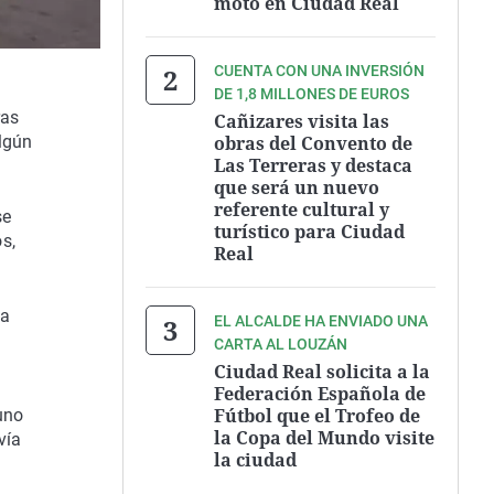
moto en Ciudad Real
CUENTA CON UNA INVERSIÓN
DE 1,8 MILLONES DE EUROS
ras
Cañizares visita las
obras del Convento de
algún
Las Terreras y destaca
que será un nuevo
referente cultural y
se
turístico para Ciudad
s,
Real
ea
EL ALCALDE HA ENVIADO UNA
CARTA AL LOUZÁN
Ciudad Real solicita a la
Federación Española de
Fútbol que el Trofeo de
uno
la Copa del Mundo visite
vía
la ciudad