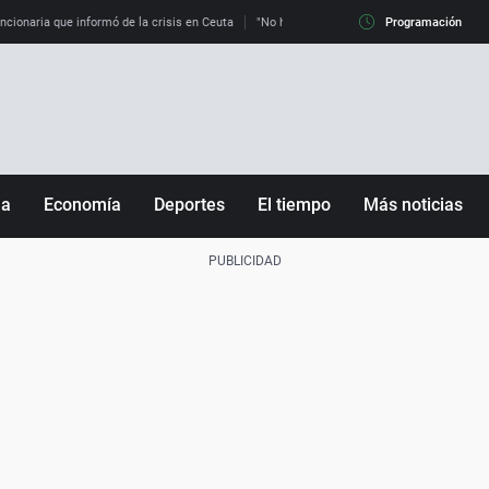
uncionaria que informó de la crisis en Ceuta
"No hay mafias, que no nos engañen": exper
Programación
ña
Economía
Deportes
El tiempo
Más noticias
Fútbol
Sociedad
Baloncesto
Mundo
Tenis
Salud
Motor
Cultura
Ciencia y Tecnología
adrid
Gastronomía
nciana
Medio ambiente