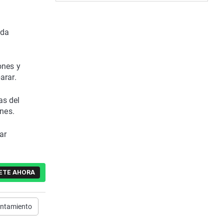
ida
ones y
arar.
as del
nes.
ar
ETE AHORA
entamiento