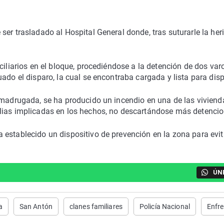
er trasladado al Hospital General donde, tras suturarle la her
ciliarios en el bloque, procediéndose a la detención de dos var
ado el disparo, la cual se encontraba cargada y lista para disp
 madrugada, se ha producido un incendio en una de las viviend
lias implicadas en los hechos, no descartándose más detencio
establecido un dispositivo de prevención en la zona para evit
ÚN
a
San Antón
clanes familiares
Policía Nacional
Enfr