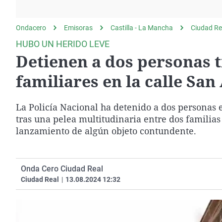
La rosa de los vientos
Caso
Extremadura
Gente viajera
Retornados
Galicia
Ondacero
Emisoras
Castilla - La Mancha
Ciudad Re
Como el perro y el
Equipo de investigación
La Rioja
HUBO UN HERIDO LEVE
gato
Detienen a dos personas t
Operación Viuda
Navarra
Negra
País Vasco
familiares en la calle Sa
La Policía Nacional ha detenido a dos personas e
tras una pelea multitudinaria entre dos familias
lanzamiento de algún objeto contundente.
Onda Cero Ciudad Real
Ciudad Real
|
13.08.2024 12:32