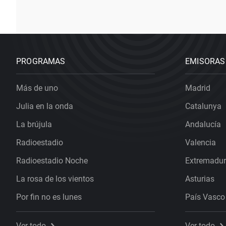
PROGRAMAS
EMISORAS
Más de uno
Madrid
Julia en la onda
Catalunya
La brújula
Andalucía
Radioestadio
Valencia
Radioestadio Noche
Extremadu
La rosa de los vientos
Asturias
Por fin no es lunes
País Vasco
Ver todo
Ver todo