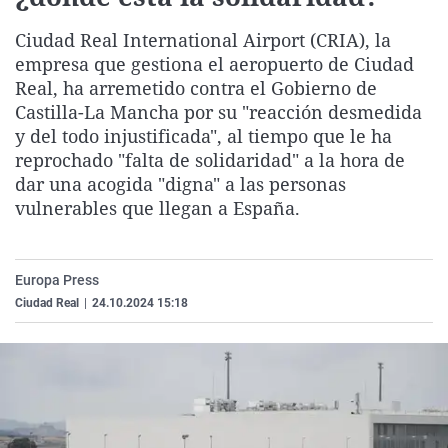
La rosa de los vientos
Caso
Extremadura
Virales
Ciudad Real International Airport (CRIA), la
Gente viajera
Retornados
Galicia
Televisión
empresa que gestiona el aeropuerto de Ciudad
Real, ha arremetido contra el Gobierno de
Como el perro y el gat
Equipo de investigaci
La Rioja
Elecciones
Castilla-La Mancha por su "reacción desmedida
Operación Viuda Negr
Navarra
y del todo injustificada", al tiempo que le ha
País Vasco
reprochado "falta de solidaridad" a la hora de
dar una acogida "digna" a las personas
vulnerables que llegan a España.
Europa Press
Ciudad Real
|
24.10.2024 15:18