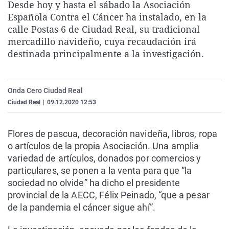
Desde hoy y hasta el sábado la Asociación
La rosa de los vientos
Caso
Extremadura
Virales
Española Contra el Cáncer ha instalado, en la
Gente viajera
Retornados
Galicia
Televisión
calle Postas 6 de Ciudad Real, su tradicional
mercadillo navideño, cuya recaudación irá
Como el perro y el gat
Equipo de investigaci
La Rioja
Elecciones
destinada principalmente a la investigación.
Operación Viuda Negr
Navarra
País Vasco
Onda Cero Ciudad Real
Ciudad Real
|
09.12.2020 12:53
Flores de pascua, decoración navideña, libros, ropa
o artículos de la propia Asociación. Una amplia
variedad de artículos, donados por comercios y
particulares, se ponen a la venta para que “la
sociedad no olvide” ha dicho el presidente
provincial de la AECC, Félix Peinado, “que a pesar
de la pandemia el cáncer sigue ahí”.