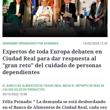
La rosa de los vientos
Caso
Extremadura
Virales
Gente viajera
Retornados
Galicia
Televisión
Como el perro y el gat
Equipo de investigaci
La Rioja
Elecciones
Operación Viuda Negr
Navarra
País Vasco
SEMINARIO ORGANIZADO POR AFAMMER
13/02/2024 12:35
Expertos de toda Europa debaten en
Ciudad Real para dar respuesta al
"gran reto" del cuidado de personas
dependientes
EL BANCO DE ALIMENTOS DE CIUDAD REAL INICIA EL REPARTO DE MÁS DE
230.000 KILOS DE PRODUCTOS
05/10/2022 12:08
Félix Peinado: " La demanda se está desbordando
en el Banco de Alimentos de Ciudad Real, cada vez