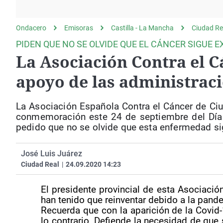
La rosa de los vientos
Caso
Extremadura
Gente viajera
Retornados
Galicia
Ondacero
Emisoras
Castilla - La Mancha
Ciudad Re
Como el perro y el
Equipo de investigación
La Rioja
PIDEN QUE NO SE OLVIDE QUE EL CÁNCER SIGUE E
gato
La Asociación Contra el C
Operación Viuda
Navarra
Negra
País Vasco
apoyo de las administrac
La Asociación Española Contra el Cáncer de Ciu
conmemoración este 24 de septiembre del Día M
pedido que no se olvide que esta enfermedad si
José Luis Juárez
Ciudad Real
|
24.09.2020 14:23
El presidente provincial de esta Asociaci
han tenido que reinventar debido a la pand
Recuerda que con la aparición de la Covid
lo contrario. Defiende la necesidad de que 