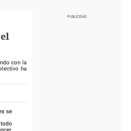
el
endo con la
olectivo ha
es se
 todo
ncer,