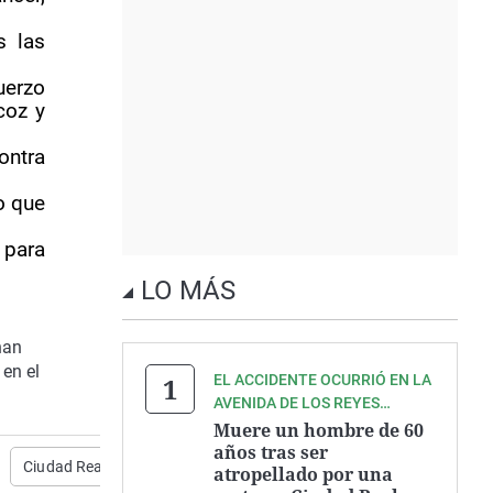
s las
uerzo
coz y
ontra
o que
 para
LO MÁS
han
en el
EL ACCIDENTE OCURRIÓ EN LA
AVENIDA DE LOS REYES
CATÓLICOS
Muere un hombre de 60
años tras ser
Ciudad Real
Felix Peinado
atropellado por una