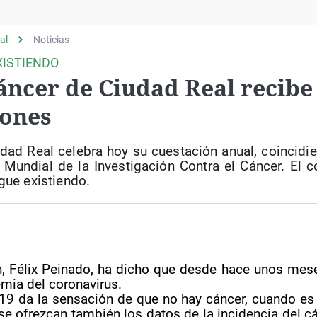
Virales
Televisión
al
Noticias
Elecciones
XISTIENDO
áncer de Ciudad Real recibe 
iones
dad Real celebra hoy su cuestación anual, coincidi
undial de la Investigación Contra el Cáncer. El c
gue existiendo.
ón, Félix Peinado, ha dicho que desde hace unos mes
emia del coronavirus.
-19 da la sensación de que no hay cáncer, cuando es
se ofrezcan también los datos de la incidencia del cá