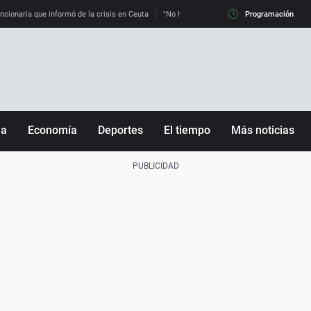
uncionaria que informó de la crisis en Ceuta
"No hay mafias, que no nos engañen": exper
Programación
ña
Economía
Deportes
El tiempo
Más noticias
Fútbol
Sociedad
Baloncesto
Mundo
Tenis
Salud
Motor
Cultura
Ciencia y Tecnología
adrid
Gastronomía
nciana
Medio ambiente