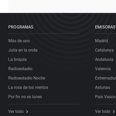
PROGRAMAS
EMISORAS
Más de uno
Madrid
Julia en la onda
Catalunya
La brújula
Andalucía
Radioestadio
Valencia
Radioestadio Noche
Extremadu
La rosa de los vientos
Asturias
Por fin no es lunes
País Vasco
Ver todo
Ver todo