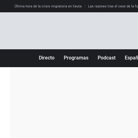
Última hora de la crisis migratoria en Ceuta
Las razones tras el cese de la f
Directo
Programas
Podcast
Espa
Más de uno
Los Perseguidos
Andalucía
Por fin
Malas decisiones
Aragón
Julia en la onda
Expedientes del más allá
Baleares
La brújula
El viaje del Guernica
Cantabria
Radioestadio
Invisibles
Cataluña
Radioestadio noche
Prohibido morirse
Comunidad de M
El colegio invisible
Esto no ha pasado
Comunitat Vale