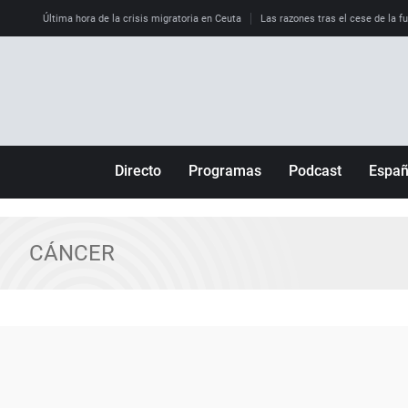
Última hora de la crisis migratoria en Ceuta
Las razones tras el cese de la f
Directo
Programas
Podcast
Espa
Más de uno
Los Perseguidos
Andalucía
Por fin
Malas decisiones
Aragón
CÁNCER
Julia en la onda
Expedientes del más allá
Baleares
La brújula
El viaje del Guernica
Cantabria
Radioestadio
Invisibles
Cataluña
Radioestadio noche
Prohibido morirse
Comunidad de M
El colegio invisible
Esto no ha pasado
Comunitat Vale