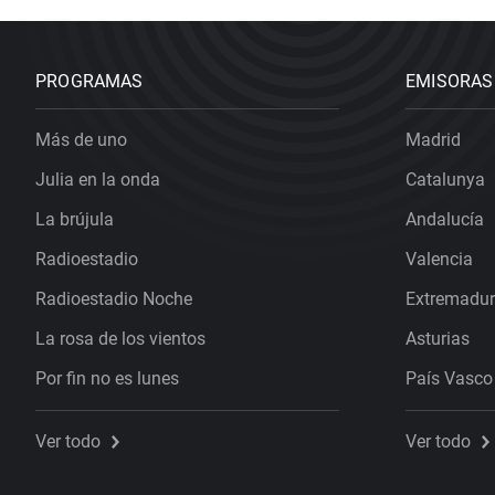
PROGRAMAS
EMISORAS
Más de uno
Madrid
Julia en la onda
Catalunya
La brújula
Andalucía
Radioestadio
Valencia
Radioestadio Noche
Extremadu
La rosa de los vientos
Asturias
Por fin no es lunes
País Vasco
Ver todo
Ver todo