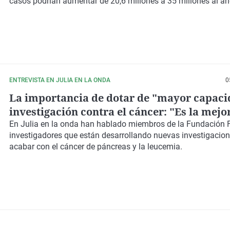
casos podrían aumentar de 20,6 millones a 35 millones al añ
ENTREVISTA EN JULIA EN LA ONDA
0
La importancia de dotar de "mayor capaci
investigación contra el cáncer: "Es la mejo
herramienta para cambiar el futuro"
En
Julia en la onda
han hablado miembros de la Fundación F
investigadores que están desarrollando nuevas investigacio
acabar con el cáncer de páncreas y la leucemia.