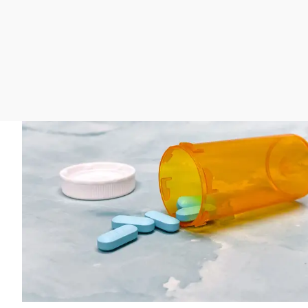
La rosa de los vientos
Caso
Extremadura
Gente viajera
Retornados
Galicia
Como el perro y el
Equipo de investigación
La Rioja
gato
Operación Viuda
Navarra
Negra
País Vasco