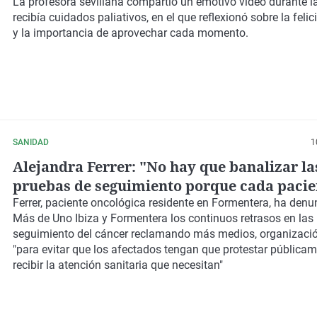
cáncer: "Me voy feliz y en calma"
La profesora sevillana compartió un emotivo vídeo durante l
recibía cuidados paliativos, en el que reflexionó sobre la felic
y la importancia de aprovechar cada momento.
SANIDAD
1
Alejandra Ferrer: "No hay que banalizar la
pruebas de seguimiento porque cada pacie
oncológico es diferente y porque son básic
Ferrer, paciente oncológica residente en Formentera, ha den
Más de Uno Ibiza y Formentera los continuos retrasos en las
conocer tu futuro"
seguimiento del cáncer reclamando más medios, organizaci
"para evitar que los afectados tengan que protestar pública
recibir la atención sanitaria que necesitan"