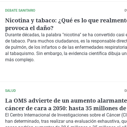
DEBATE SANITARIO
0
Nicotina y tabaco: ¿Qué es lo que realment
provoca el daño?
Durante décadas, la palabra "nicotina" se ha convertido casi
de tabaco. Para muchos ciudadanos, es la responsable direct
de pulmón, de los infartos o de las enfermedades respiratori
al tabaquismo. Sin embargo, la evidencia científica dibuja 
más complejo.
SALUD
0
La OMS advierte de un aumento alarmante
cáncer de cara a 2050: hasta 35 millones d
casos cada año
El Centro Internacional de Investigaciones sobre el Cáncer (C
han determinado, tras realizar una evaluación exhaustiva, qu