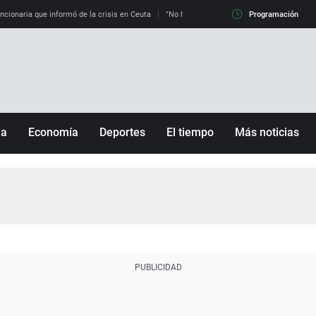
uncionaria que informó de la crisis en Ceuta
"No hay mafias, que no nos engañen": exper
Programación
ña
Economía
Deportes
El tiempo
Más noticias
Fútbol
Sociedad
Baloncesto
Mundo
Tenis
Salud
Motor
Cultura
Ciencia y Tecnología
adrid
Gastronomía
nciana
Medio ambiente