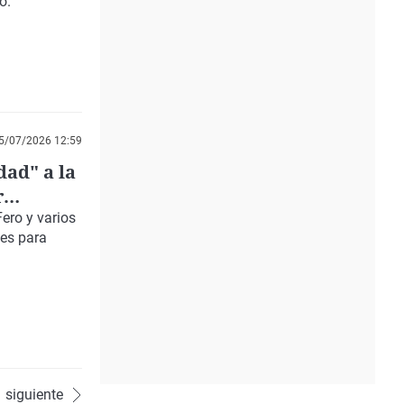
o.
5/07/2026 12:59
dad" a la
r
ero y varios
nes para
siguiente