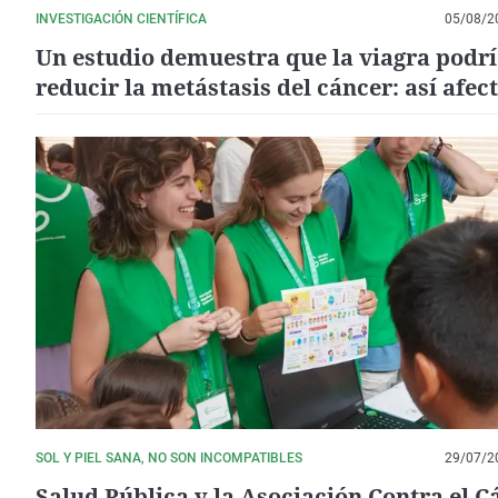
INVESTIGACIÓN CIENTÍFICA
05/08/2
Un estudio demuestra que la viagra podr
reducir la metástasis del cáncer: así afect
los pacientes
SOL Y PIEL SANA, NO SON INCOMPATIBLES
29/07/2
Salud Pública y la Asociación Contra el C