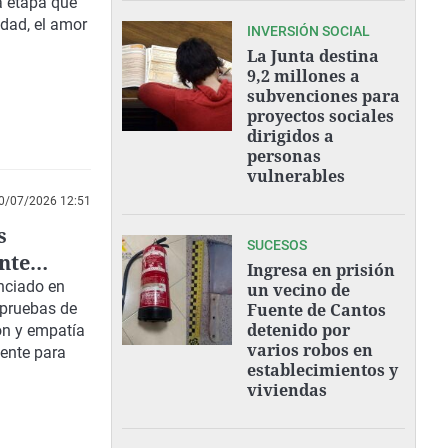
a etapa que
idad, el amor
INVERSIÓN SOCIAL
La Junta destina
9,2 millones a
subvenciones para
proyectos sociales
dirigidos a
personas
vulnerables
0/07/2026 12:51
s
SUCESOS
nte
Ingresa en prisión
as para
unciado en
un vecino de
 pruebas de
Fuente de Cantos
detenido por
ón y empatía
varios robos en
mente para
establecimientos y
viviendas