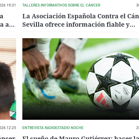
026 19:31
TALLERES INFORMATIVOS SOBRE EL CÁNCER
3
ía
La Asociación Española Contra el Cán
a a
Sevilla ofrece información fiable y
acompañamiento profesional a pacie
durante el verano
026 12:25
ENTREVISTA RADIOESTADIO NOCHE
2
áncer
El sueño de Mauro Gutiérrez: hacer l