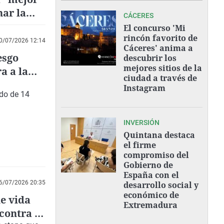
nar la
CÁCERES
 el
El concurso 'Mi
rincón favorito de
0/07/2026 12:14
Cáceres' anima a
esgo
descubrir los
mejores sitios de la
a a la
ciudad a través de
Instagram
ado de 14
INVERSIÓN
Quintana destaca
el firme
compromiso del
Gobierno de
España con el
6/07/2026 20:35
desarrollo social y
económico de
de vida
Extremadura
contra el