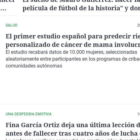
a
película de fútbol de la historia" y do
recaudación a la investigación contra
cáncer
SALUD
2
El primer estudio español para predecir ri
personalizado de cáncer de mama involucr
Comunitat Valenciana
El estudio recabará datos de 10.000 mujeres, seleccionadas
aleatoriamente entre participantes en los programas de crib
comunidades autónomas
UNA DESPEDIDA EMOTIVA
1
Fina García Ortiz deja una última lección 
antes de fallecer tras cuatro años de lucha 