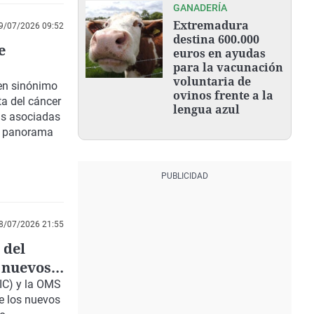
GANADERÍA
Extremadura
9/07/2026 09:52
destina 600.000
e
euros en ayudas
para la vacunación
voluntaria de
 en sinónimo
ovinos frente a la
a del cáncer
lengua azul
as asociadas
un panorama
8/07/2026 21:55
 del
e nuevos
IIC) y la OMS
e los nuevos