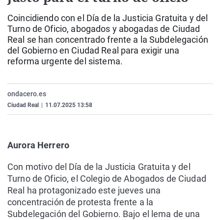
La rosa de los vientos
Caso
Extremadura
Virales
Coincidiendo con el Día de la Justicia Gratuita y del
Gente viajera
Retornados
Galicia
Televisión
Turno de Oficio, abogados y abogadas de Ciudad
Real se han concentrado frente a la Subdelegación
Como el perro y el gat
Equipo de investigaci
La Rioja
Elecciones
del Gobierno en Ciudad Real para exigir una
Operación Viuda Negr
Navarra
reforma urgente del sistema.
País Vasco
ondacero.es
Ciudad Real
|
11.07.2025 13:58
Aurora Herrero
Con motivo del Día de la Justicia Gratuita y del
Turno de Oficio, el Colegio de Abogados de Ciudad
Real ha protagonizado este jueves una
concentración de protesta frente a la
Subdelegación del Gobierno. Bajo el lema de una