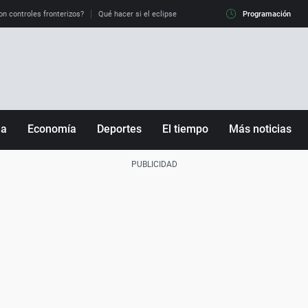
on controles fronterizos?
Qué hacer si el eclipse me pilla conduciendo
Programación
Qué tiempo 
ña
Economía
Deportes
El tiempo
Más noticias
Fútbol
Sociedad
Baloncesto
Mundo
Tenis
Salud
Motor
Cultura
Ciencia y Tecnología
adrid
Gastronomía
nciana
Medio ambiente