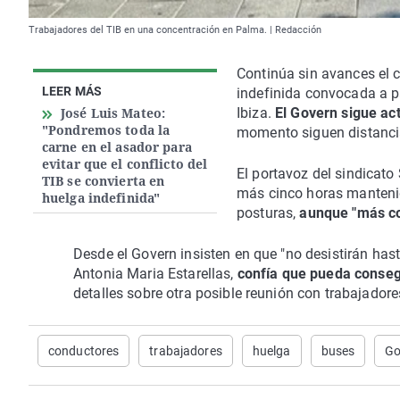
Trabajadores del TIB en una concentración en Palma. | Redacción
Continúa sin avances el c
LEER MÁS
indefinida convocada a pa
José Luis Mateo:
Ibiza.
El Govern sigue ac
"Pondremos toda la
momento siguen distanci
carne en el asador para
evitar que el conflicto del
El portavoz del sindicato
TIB se convierta en
más cinco horas mantenid
huelga indefinida"
posturas,
aunque "más co
Desde el Govern insisten en que "no desistirán has
Antonia Maria Estarellas,
confía que pueda conseg
detalles sobre otra posible reunión con trabajador
conductores
trabajadores
huelga
buses
Go