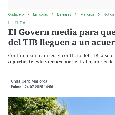
La rosa de los vientos
Caso
Extremadura
Gente viajera
Retornados
Galicia
Ondacero
Emisoras
Baleares
Mallorca
Noticia
Como el perro y el
Equipo de investigación
La Rioja
HUELGA
gato
El Govern media para que
Operación Viuda
Navarra
Negra
País Vasco
del TIB lleguen a un acue
Continúa sin avances el conflicto del TIB, a so
a partir de este viernes
por los trabajadores de
Onda Cero Mallorca
Palma
|
24.07.2025 14:58