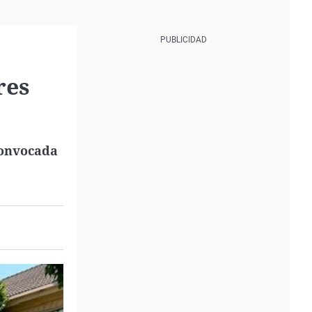
res
convocada