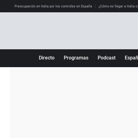
Preocupación en Italia por los controles en España
¿Cómo es llegar a Italia c
Directo
Programas
Podcast
Espa
Más de uno
Los Perseguidos
Andalucía
Por fin
Malas decisiones
Aragón
Julia en la onda
Expedientes del más allá
Baleares
La brújula
El viaje del Guernica
Cantabria
Radioestadio
Invisibles
Cataluña
Radioestadio noche
Prohibido morirse
Comunidad de M
El colegio invisible
Esto no ha pasado
Comunitat Vale