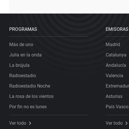
PROGRAMAS
EMISORAS
Más de uno
Madrid
Julia en la onda
Catalunya
La brújula
Andalucía
Radioestadio
Valencia
Radioestadio Noche
Extremadu
La rosa de los vientos
Asturias
Por fin no es lunes
País Vasco
Ver todo
Ver todo