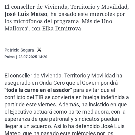
La rosa de los vientos
Caso
Extremadura
Virales
El conseller de Vivienda, Territorio y Movilidad,
José Luis Mateo
, ha pasado este miércoles por
Gente viajera
Retornados
Galicia
Televisión
los micrófonos del programa 'Más de Uno
Como el perro y el gat
Equipo de investigaci
La Rioja
Elecciones
Mallorca', con Elka Dimitrova
Operación Viuda Negr
Navarra
País Vasco
Patricia Segura
Palma
|
23.07.2025 14:20
El conseller de Vivienda, Territorio y Movilidad ha
asegurado en Onda Cero que el Govern pondrá
"toda la carne en el asador"
para evitar que el
conflicto del TIB se convierta en huelga indefinida a
partir de este viernes. Además, ha insistido en que
el Ejecutivo actuará como parte mediadora, con la
esperanza de que patronal y sindicatos puedan
llegar a un acuerdo. Así lo ha defendido José Luis
Mateo, que ha pasado este miércoles por los